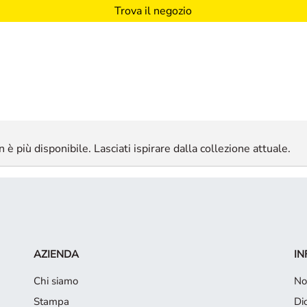
Trova il negozio
 è più disponibile. Lasciati ispirare dalla collezione attuale.
AZIENDA
IN
Chi siamo
No
Stampa
Di