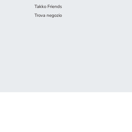
Takko Friends
Trova negozio
Prodotto non più disponibile
Spiacenti, ma il prodotto che cerchi non è più disponibile. Lascia