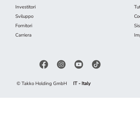
Investitori
Tut
Sviluppo
Co
Fornitori
Si
Carriera
Im
© Takko Holding GmbH
IT - Italy
ti ispirare dalla collezione attuale.