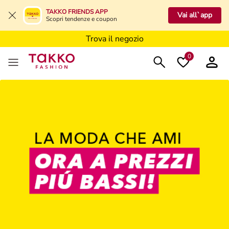
Trova il negozio
TAKKO FRIENDS APP
Vai all`app
Scopri tendenze e coupon
Trova il negozio
Trova il negozio
0