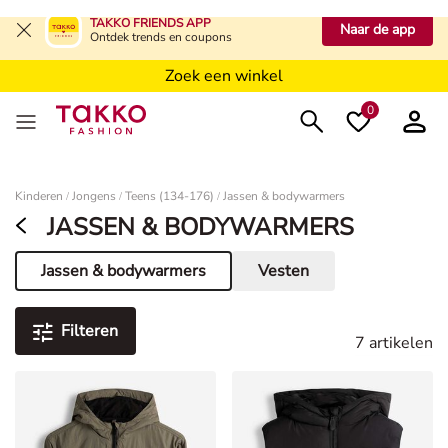
Zoek een winkel
TAKKO FRIENDS APP
Naar de app
Ontdek trends en coupons
Zoek een winkel
Zoek een winkel
0
Dames
Kinderen
Jongens
Teens (134-176)
Jassen & bodywarmers
/
/
/
JASSEN & BODYWARMERS
Jassen & bodywarmers
Vesten
Huidige pagina
Filteren
7 artikelen