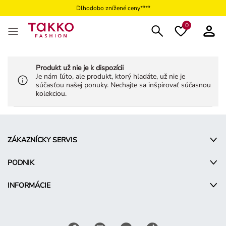
Dlhodobo znížené ceny****
Vyhľadávač predajní
0
Produkt už nie je k dispozícii
Je nám ľúto, ale produkt, ktorý hľadáte, už nie je
súčasťou našej ponuky. Nechajte sa inšpirovať súčasnou
kolekciou.
ZÁKAZNÍCKY SERVIS
PODNIK
INFORMÁCIE