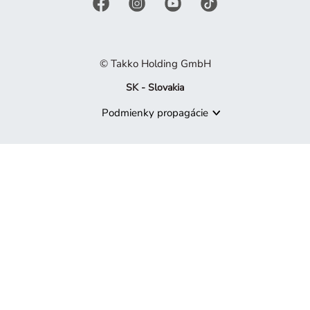
© Takko Holding GmbH
SK - Slovakia
Podmienky propagácie
Produkt už nie je k dispozícii
Je nám ľúto, ale produkt, ktorý hľadáte, už nie je súčasťou naš