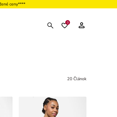
žené ceny****
0
20 Článok