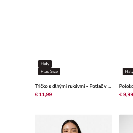
Haly
Plus Size
Hal
Tričko s dlhými rukávmi - Potlač v podobe správy - Béžová
€ 11,99
€ 9,9