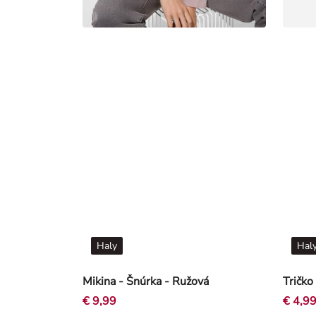
Haly
Hal
Mikina - Šnúrka - Ružová
€ 9,99
€ 4,9