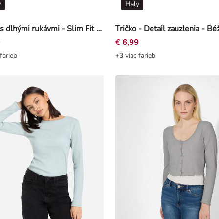
y
Haly
Tričko s dlhými rukávmi - Slim Fit - Smotanová
Tričko - Detail zauzlenia - Bé
9
€ 6,99
farieb
+3 viac farieb