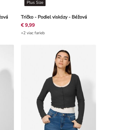
Plus Size
žová
Tričko - Podiel viskózy - Béžová
€ 9,99
+2 viac farieb