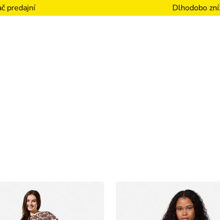
Dlhodobo zní
č predajní