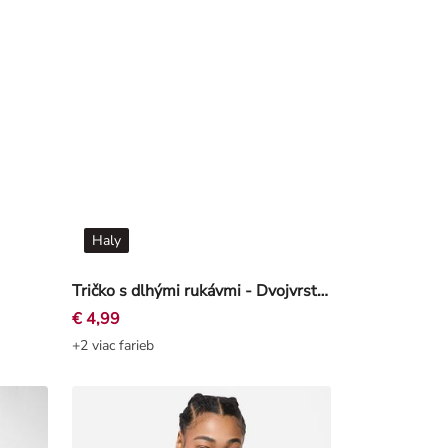
Haly
Tričko s dlhými rukávmi - Dvojvrstvový vzhľad - Ružová
€ 4,99
+2 viac farieb