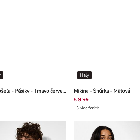
y
Haly
Polokošeľa - Pásiky - Tmavo červená
Mikina - Šnúrka - Mätová
9
€ 9,99
+3 viac farieb