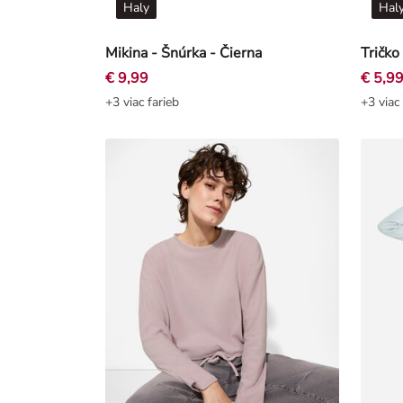
Haly
Hal
Mikina - Šnúrka - Čierna
€ 9,99
€ 5,9
+3 viac farieb
+3 viac 