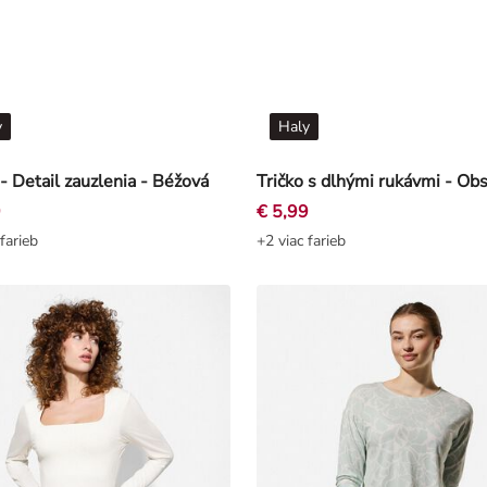
y
Haly
 - Detail zauzlenia - Béžová
9
€ 5,99
farieb
+2 viac farieb