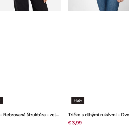
y
Haly
Tričko - Rebrovaná štruktúra - zelena
9
€ 3,99