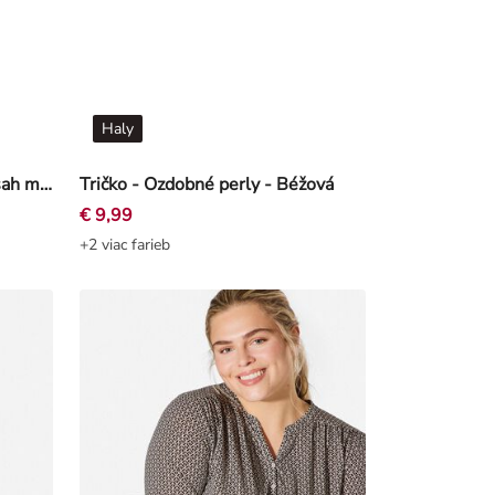
Haly
Tričko s dlhými rukávmi - Obsah modalu - Ružová
Tričko - Ozdobné perly - Béžová
€ 9,99
+2 viac farieb