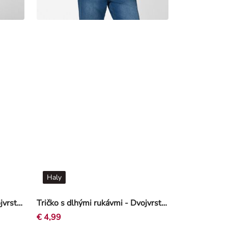
Haly
Tričko s dlhými rukávmi - Dvojvrstvový vzhľad - seda
Tričko s dlhými rukávmi - Dvojvrstvový vzhľad - Čierna
€ 4,99