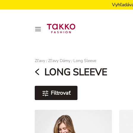
Vyhľadáva
Damen
Zl'avy
Zl'avy Dámy
Long Sleeve
/
/
LONG SLEEVE
Filtrovať