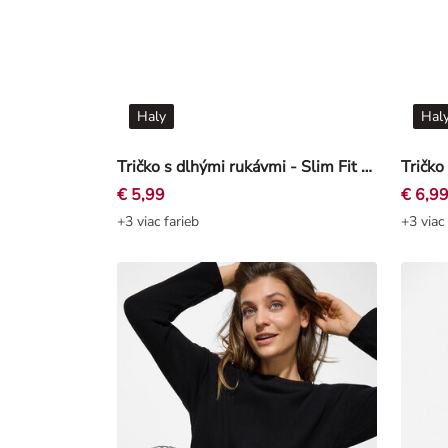
Haly
Hal
Tričko s dlhými rukávmi - Slim Fit - hneda
Tričko
€ 5,99
€ 6,9
+3 viac farieb
+3 viac 