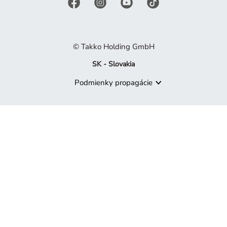
© Takko Holding GmbH
SK - Slovakia
Podmienky propagácie
Produkt už nie je k dispozícii
Je nám ľúto, ale produkt, ktorý hľadáte, už nie je súčasťou naš