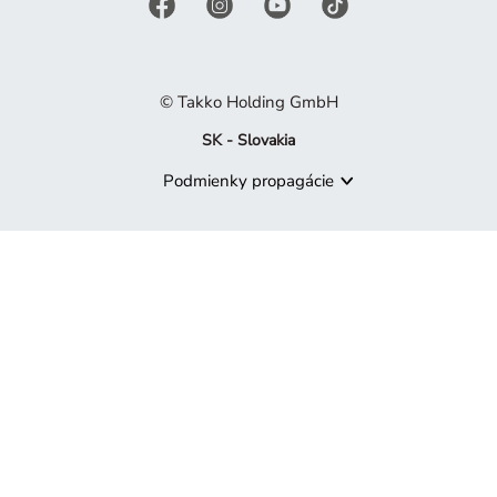
© Takko Holding GmbH
SK - Slovakia
Podmienky propagácie
Produkt už nie je k dispozícii
Je nám ľúto, ale produkt, ktorý hľadáte, už nie je súčasťou naš