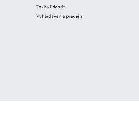
Takko Friends
Vyhľadávanie predajní
Produkt už nie je k dispozícii
Je nám ľúto, ale produkt, ktorý hľadáte, už nie je súčasťou naš