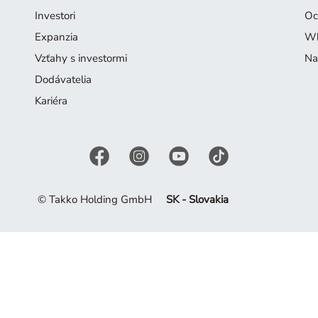
Investori
Oc
Expanzia
Wh
Vzťahy s investormi
Na
Dodávatelia
Kariéra
© Takko Holding GmbH
SK - Slovakia
ej ponuky. Nechajte sa inšpirovať súčasnou kolekciou.