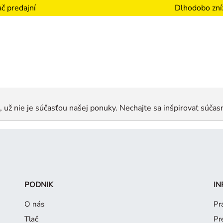
Dlhodobo zní
č predajní
e, už nie je súčasťou našej ponuky. Nechajte sa inšpirovať súčas
PODNIK
IN
O nás
Pr
Tlač
Pr