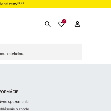
žené ceny****
0
nou kolekciou.
FORMÁCIE
ávne upozornenie
ehlásenie o zhode