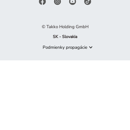
© Takko Holding GmbH
SK - Slovakia
Podmienky propagácie
Produkt už nie je k dispozícii
Je nám ľúto, ale produkt, ktorý hľadáte, už nie je súčasťou naš