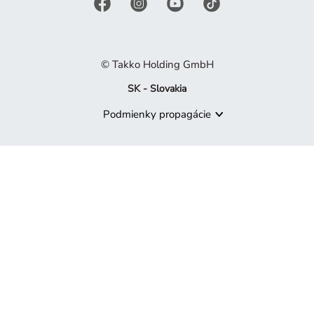
© Takko Holding GmbH
SK - Slovakia
Podmienky propagácie
Produkt už nie je k dispozícii
Je nám ľúto, ale produkt, ktorý hľadáte, už nie je súčasťou naš