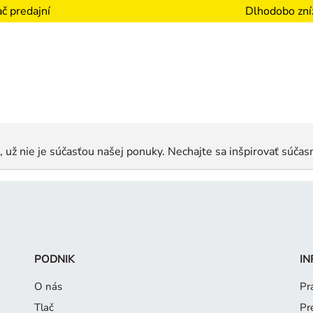
Dlhodobo zní
č predajní
e, už nie je súčasťou našej ponuky. Nechajte sa inšpirovať súčas
PODNIK
IN
O nás
Pr
Tlač
Pr