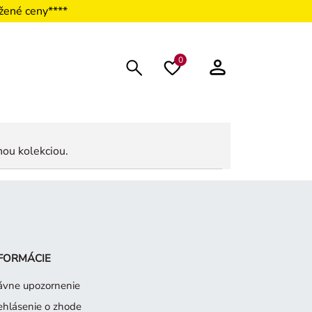
žené ceny****
0
nou kolekciou.
FORMÁCIE
ávne upozornenie
ehlásenie o zhode