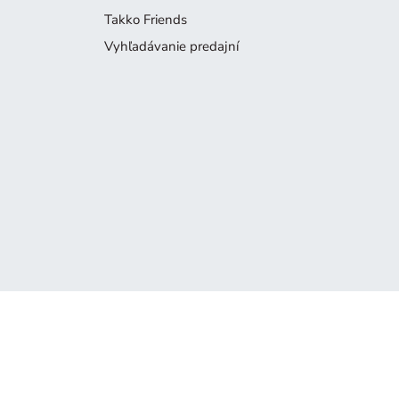
Takko Friends
Vyhľadávanie predajní
Produkt už nie je k dispozícii
Je nám ľúto, ale produkt, ktorý hľadáte, už nie je súčasťou naš