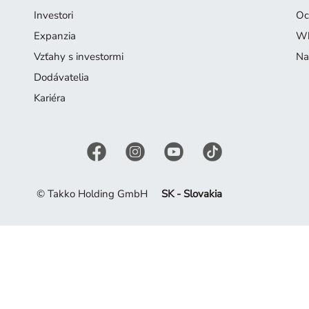
Investori
Oc
Expanzia
Wh
Vzťahy s investormi
Na
Dodávatelia
Kariéra
© Takko Holding GmbH
SK - Slovakia
ej ponuky. Nechajte sa inšpirovať súčasnou kolekciou.