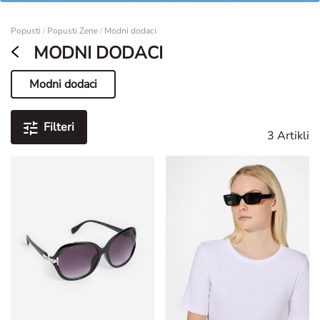
Žene
Popusti
Popusti Žene
Modni dodaci
/
/
MODNI DODACI
Modni dodaci
Trenutna stranica
Filteri
3 Artikli