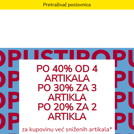
Pretraživač poslovnica
PO 40% OD 4
ARTIKALA
PO 30% ZA 3
ARTIKLA
PO 20% ZA 2
ARTIKLA
za kupovinu već sniženih artikala*