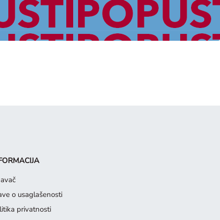
FORMACIJA
davač
jave o usaglašenosti
itika privatnosti