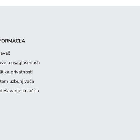
FORMACIJA
davač
jave o usaglašenosti
itika privatnosti
stem uzbunjivača
dešavanje kolačića