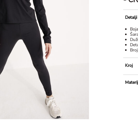
Detalj
Boj
Šar
Duž
Deta
Broj
Kroj
Materij