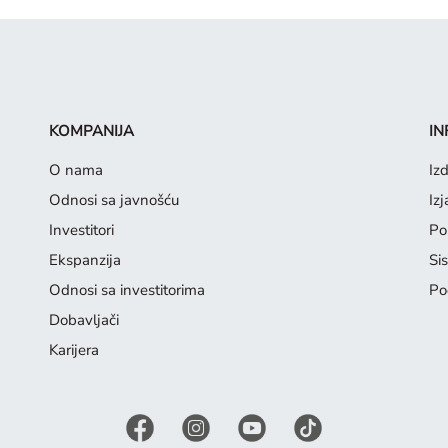
KOMPANIJA
IN
O nama
Iz
Odnosi sa javnošću
Iz
Investitori
Pol
Ekspanzija
Si
Odnosi sa investitorima
Po
Dobavljači
Karijera