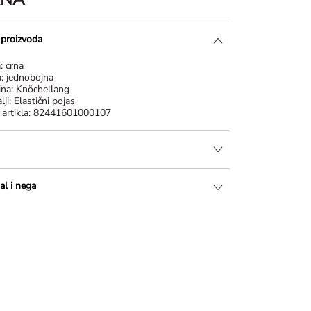
i proizvoda
a:
crna
a:
jednobojna
ina:
Knöchellang
lji:
Elastični pojas
 artikla:
82441601000107
al i nega