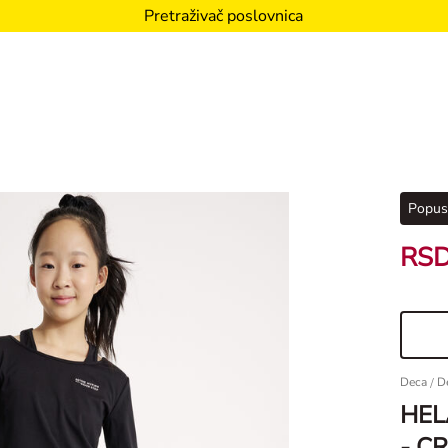
Pretraživač poslovnica
Popus
RSD
Deca
/
D
HEL
- C