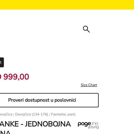
t
 999,00
Size Chart
Proveri dostupnost u poslovnici
evojčice
/
Devojčice (134-176)
/
Farmerke, pantalone & helanke
Helanke - jednoboj
ANKE - JEDNOBOJNA
RNA