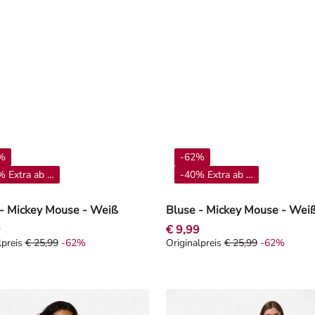
%
-62%
 Extra ab 4**
-40% Extra ab 4**
 - Mickey Mouse - Weiß
Bluse - Mickey Mouse - Wei
9
€ 9,99
lpreis
€ 25,99
-62%
Originalpreis
€ 25,99
-62%
alpreis € 25,99, Rabat -62%
Originalpreis € 25,99, Rabat -