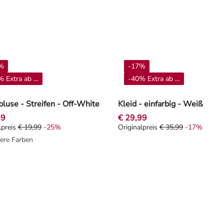
%
-17%
 Extra ab 4**
-40% Extra ab 4**
use - Streifen - Off-White
Kleid - einfarbig - Weiß
99
€ 29,99
lpreis
€ 19,99
-25%
Originalpreis
€ 35,99
-17%
alpreis € 19,99, Rabat -25%
Originalpreis € 35,99, Rabat -
ere Farben