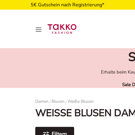
5€ Gutschein nach Registrierung*
S
Erhalte beim Kau
Sale 
Damen
Damen
Blusen
Weiße Blusen
/
/
WEISSE BLUSEN DA
Filtern