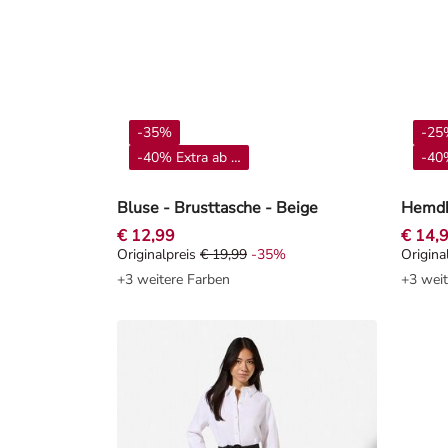
-35%
-25
-40% Extra ab 4**
-40%
Bluse - Brusttasche - Beige
Hemdbl
€ 12,99
€ 14,
Originalpreis
€ 19,99
-35%
Origina
Originalpreis € 19,99, Rabat -35%
Origin
+3 weitere Farben
+3 weit