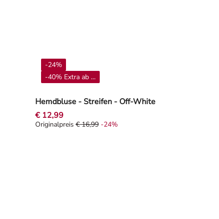
-24%
-40% Extra ab 4**
Hemdbluse - Streifen - Off-White
€ 12,99
Originalpreis
€ 16,99
-24%
17%
Originalpreis € 16,99, Rabat -24%