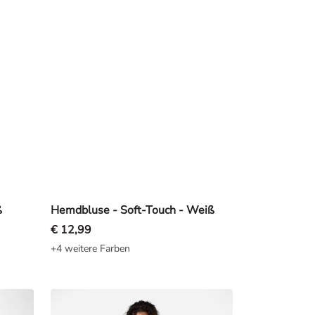
ß
Hemdbluse - Soft-Touch - Weiß
€ 12,99
62%
+4 weitere Farben