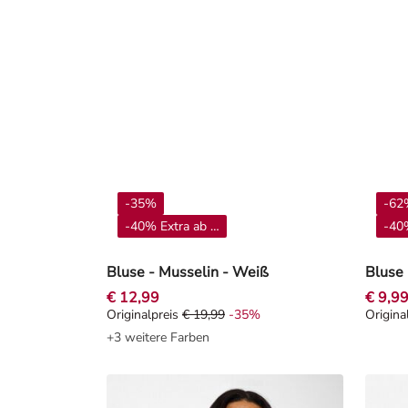
-35%
-62
-40% Extra ab 4**
-40%
Bluse - Musselin - Weiß
Bluse
€ 12,99
€ 9,9
Originalpreis
€ 19,99
-35%
Origina
Originalpreis € 19,99, Rabat -35%
Origin
+3 weitere Farben