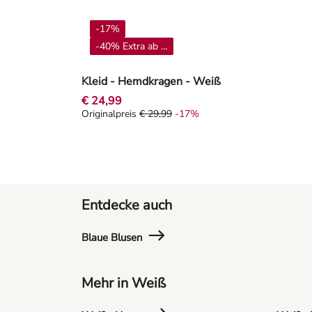
-17%
-40% Extra ab 4**
Kleid - Hemdkragen - Weiß
€ 24,99
Originalpreis
€ 29,99
-17%
Originalpreis € 29,99, Rabat -17%
Entdecke auch
Blaue Blusen
Mehr in Weiß