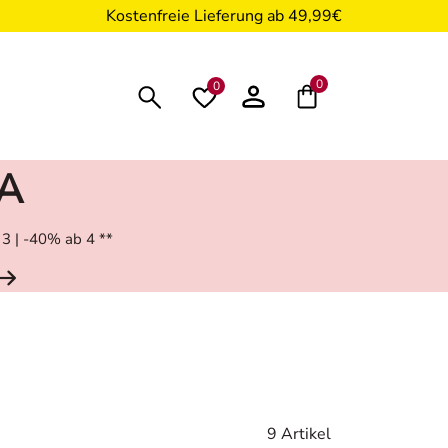
Kostenfreie Lieferung ab 49,99€
0
0
RA
 3 | -40% ab 4 **
9 Artikel