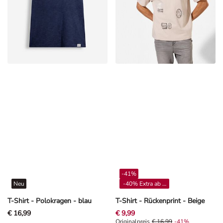
-41%
Neu
-40% Extra ab 4**
T-Shirt - Polokragen - blau
T-Shirt - Rückenprint - Beige
€ 16,99
€ 9,99
Originalpreis € 16,99, Rabat -41%
Originalpreis
€ 16,99
-41%