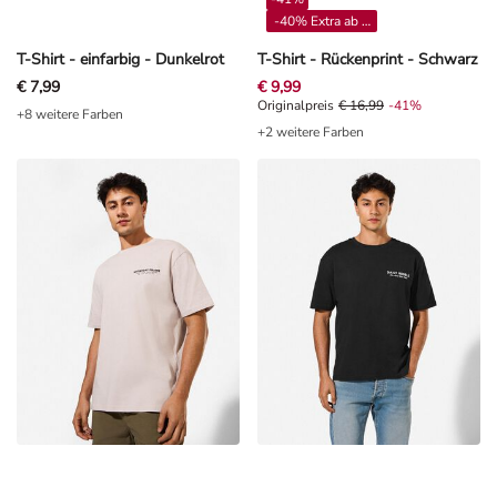
-40% Extra ab 4**
T-Shirt - einfarbig - Dunkelrot
T-Shirt - Rückenprint - Schwarz
€ 7,99
€ 9,99
Originalpreis € 16,99, Rabat -41%
Originalpreis
€ 16,99
-41%
+8 weitere Farben
+2 weitere Farben