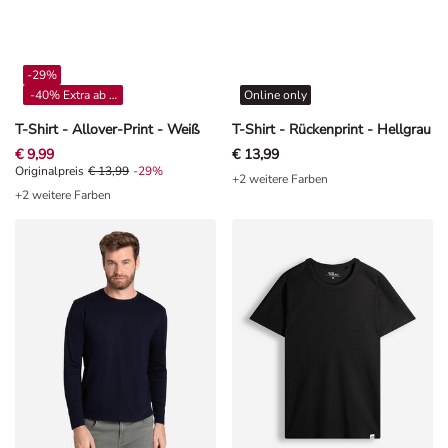
-29%
-40% Extra ab 4**
Online only
T-Shirt - Allover-Print - Weiß
T-Shirt - Rückenprint - Hellgrau
€ 9,99
€ 13,99
Originalpreis € 13,99, Rabat -29%
Originalpreis
€ 13,99
-29%
+2 weitere Farben
+2 weitere Farben