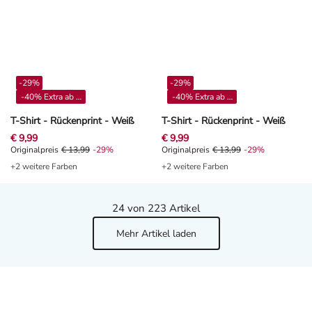
-29%
-29%
-40% Extra ab 4**
-40% Extra ab 4**
T-Shirt - Rückenprint - Weiß
T-Shirt - Rückenprint - Weiß
€ 9,99
€ 9,99
Originalpreis € 13,99, Rabat -29%
Originalpreis
€ 13,99
-29%
Originalpreis € 13,99, Rabat -29%
Originalpreis
€ 13,99
-29%
+2 weitere Farben
+2 weitere Farben
24
von 223 Artikel
Mehr Artikel laden