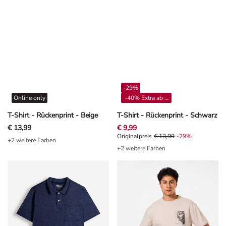
-29%
Online only
-40% Extra ab 4**
T-Shirt - Rückenprint - Beige
T-Shirt - Rückenprint - Schwarz
€ 13,99
€ 9,99
Originalpreis € 13,99, Rabat -29%
Originalpreis
€ 13,99
-29%
+2 weitere Farben
+2 weitere Farben