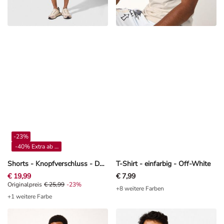
-23%
-40% Extra ab 4**
Shorts - Knopfverschluss - Dunkelblau
T-Shirt - einfarbig - Off-White
€ 19,99
€ 7,99
Originalpreis € 25,99, Rabat -23%
Originalpreis
€ 25,99
-23%
+8 weitere Farben
+1 weitere Farbe