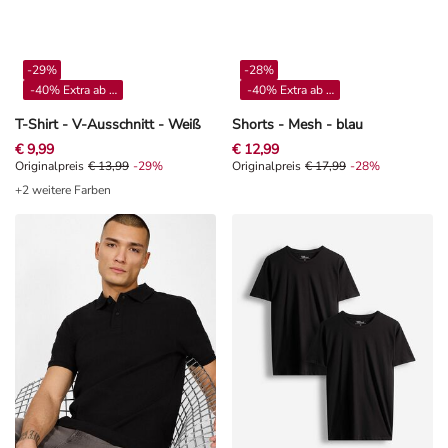
-29%
-28%
-40% Extra ab 4**
-40% Extra ab 4**
T-Shirt - V-Ausschnitt - Weiß
Shorts - Mesh - blau
€ 9,99
€ 12,99
Originalpreis € 13,99, Rabat -29%
Originalpreis
€ 13,99
-29%
Originalpreis € 17,99, Rabat -28%
Originalpreis
€ 17,99
-28%
+2 weitere Farben