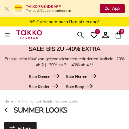
Kostenfreie Retoure in der Filiale
TAKKO FRIENDS APP
Zur App
Trends & Coupons entdecken
Kostenfreie Lieferung ab 49,99€
5€ Gutschein nach Registrierung*
0
0
SALE! BIS ZU -40% EXTRA
Erhalte beim Kauf von gekennzeichneten reduzierten Artikeln -20%
ab 2 | -30% ab 3 | -40% ab 4 **
Sale Damen
Sale Herren
Sale Kinder
Sale Baby
Damen
Herren
☆ Highlights & Trends
Summer Looks
/
/
SUMMER LOOKS
Filtern