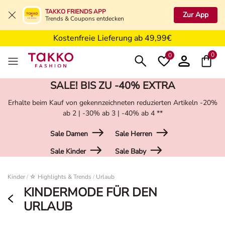
Kostenfreie Retoure in der Filiale
TAKKO FRIENDS APP
Zur App
Trends & Coupons entdecken
Kostenfreie Lieferung ab 49,99€
5€ Gutschein nach Registrierung*
0
0
SALE! BIS ZU -40% EXTRA
Erhalte beim Kauf von gekennzeichneten reduzierten Artikeln -20%
ab 2 | -30% ab 3 | -40% ab 4 **
Sale Damen
Sale Herren
Sale Kinder
Sale Baby
Damen
Kinder
☆ Highlights & Trends
Urlaub
/
/
KINDERMODE FÜR DEN
URLAUB