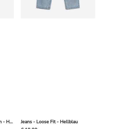
Jeansshorts - light blue denim - Hellblau
Jeans - Loose Fit - Hellblau