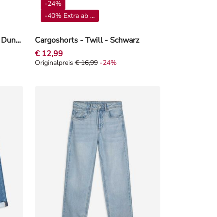
-24%
-40% Extra ab 4**
Jeans - Regulierbarer Saum - Dunkelblau
Cargoshorts - Twill - Schwarz
€ 12,99
Originalpreis
€ 16,99
-24%
Originalpreis € 16,99, Rabat -24%