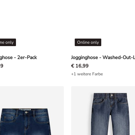
ne only
Online only
ghose - 2er-Pack
99
€ 16,99
+1 weitere Farbe