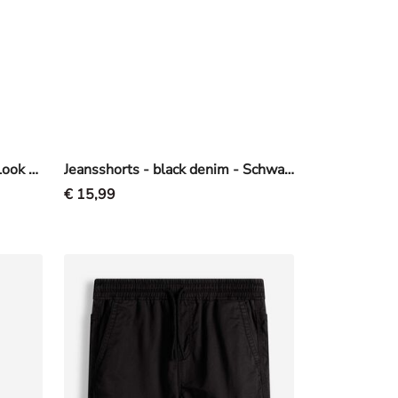
Jogginghose - Washed-Out-Look - Dunkelgrau
Jeansshorts - black denim - Schwarz
€ 15,99