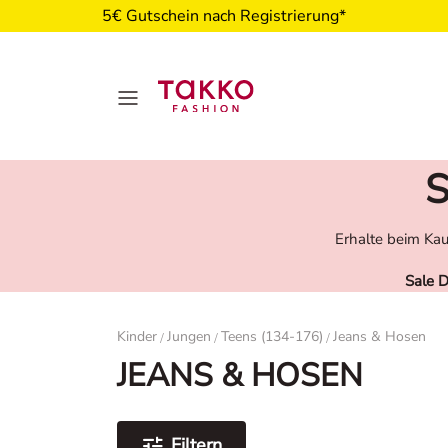
5€ Gutschein nach Registrierung*
S
Erhalte beim Kau
Sale 
Damen
Kinder
Jungen
Teens (134-176)
Jeans & Hosen
/
/
/
JEANS & HOSEN
Filtern