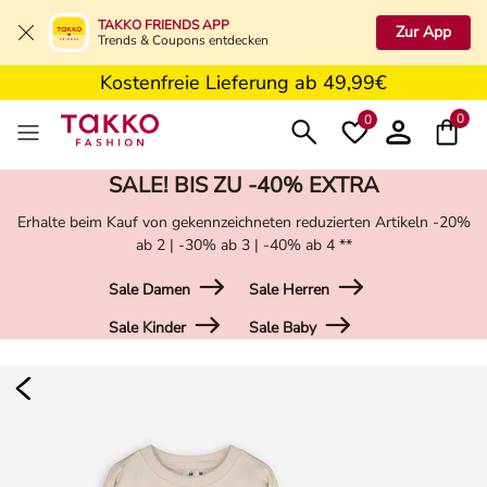
5€ Gutschein nach Registrierung*
TAKKO FRIENDS APP
Zur App
Trends & Coupons entdecken
Kostenfreie Retoure in der Filiale
Kostenfreie Lieferung ab 49,99€
5€ Gutschein nach Registrierung*
0
0
SALE! BIS ZU -40% EXTRA
Erhalte beim Kauf von gekennzeichneten reduzierten Artikeln -20%
ab 2 | -30% ab 3 | -40% ab 4 **
Sale Damen
Sale Herren
Sale Kinder
Sale Baby
Damen