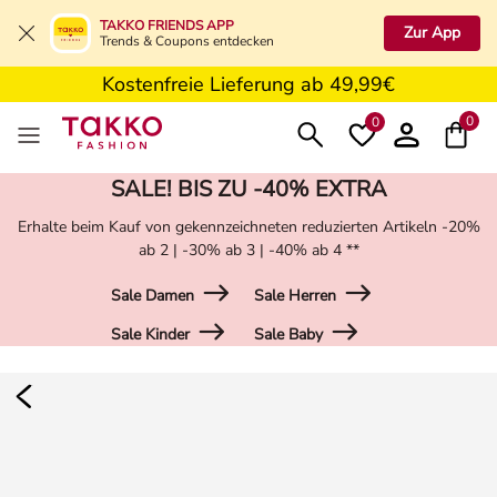
5€ Gutschein nach Registrierung*
TAKKO FRIENDS APP
Zur App
Trends & Coupons entdecken
Kostenfreie Retoure in der Filiale
Kostenfreie Lieferung ab 49,99€
5€ Gutschein nach Registrierung*
0
0
SALE! BIS ZU -40% EXTRA
Erhalte beim Kauf von gekennzeichneten reduzierten Artikeln -20%
ab 2 | -30% ab 3 | -40% ab 4 **
Sale Damen
Sale Herren
Sale Kinder
Sale Baby
Damen