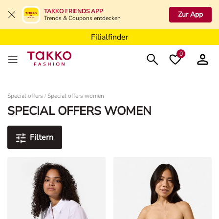
Filialfinder
TAKKO FRIENDS APP
Zur App
Trends & Coupons entdecken
Filialfinder
Filialfinder
0
Damen
Special offers
Special offers women
/
SPECIAL OFFERS WOMEN
Filtern