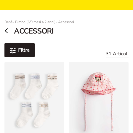
Damen
Bebè
Bimbo (6/9 mesi a 2 anni)
Accessori
/
/
ACCESSORI
Filtra
31 Articoli