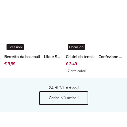
Occasioni
Occasioni
Berretto da baseball - Lilo e Stitch - Azzurro
Calzini da tennis - Confezione da 5 pezzi
€ 3,99
€ 3,49
+7 altri colori
24
di 31 Articoli
Carica più articoli