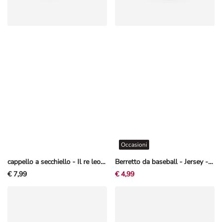
Occasioni
cappello a secchiello - Il re leone - Bianco sporco
Berretto da baseball - Jersey - bianco
€ 7,99
€ 4,99