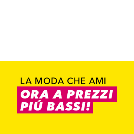
Trova il negozio
TAKKO FRIENDS APP
Vai all`app
Scopri tendenze e coupon
Trova il negozio
Trova il negozio
0