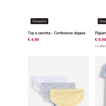
Occasioni
Occa
Top a canotta - Confezione doppia
€ 4,99
€ 9,9
+1 altr