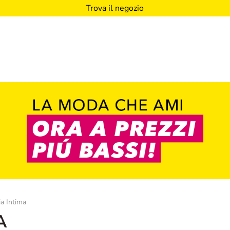
Trova il negozio
ia Intima
A