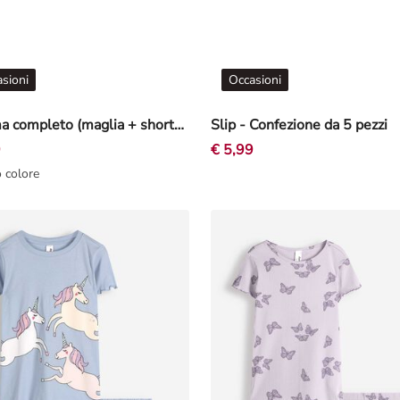
sioni
Occasioni
Pigiama completo (maglia + shorts) - Motivo allover - Bianco sporco
Slip - Confezione da 5 pezzi
9
€ 5,99
o colore