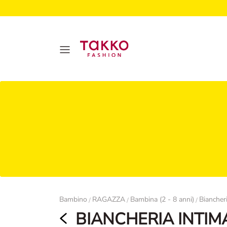
Damen
Bambino
RAGAZZA
Bambina (2 - 8 anni)
Biancher
/
/
/
BIANCHERIA INTIM