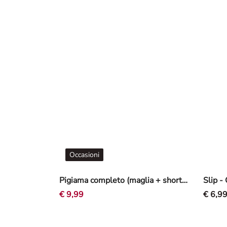
Occasioni
Pigiama completo (maglia + shorts) - Lilo e Stitch - Multicolore
Slip -
€ 9,99
€ 6,9