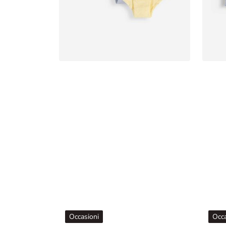
Occasioni
Occa