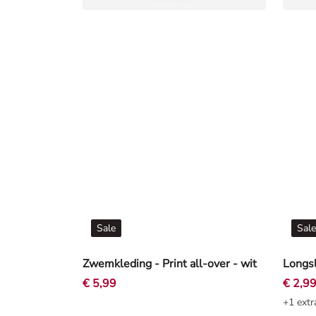
Sale
Sale
Zwemkleding - Print all-over - wit
Longsl
€ 5,99
€ 2,9
+1 extr