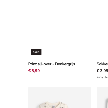
Sale
Print all-over - Donkergrijs
Sokken
€ 3,99
€ 3,9
+2 extr