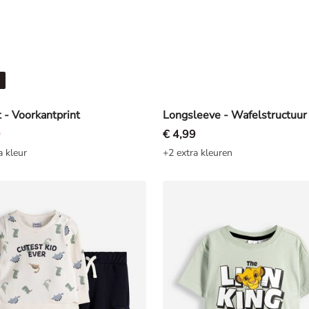
t - Voorkantprint
9
€ 4,99
a kleur
+2 extra kleuren