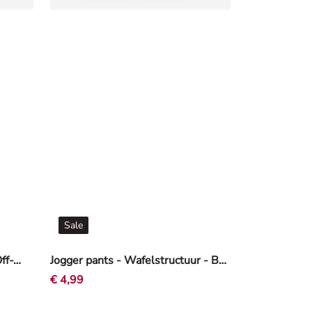
Sale
buckethat - Minnie Mouse - Off-White
Jogger pants - Wafelstructuur - Beige
€ 4,99