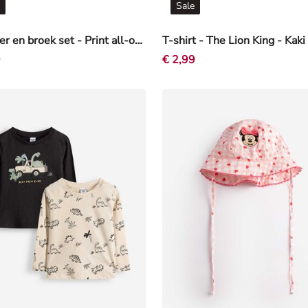
Sale
Sweater en broek set - Print all-over - Off-White
T-shirt - The Lion King - Kaki
9
€ 2,99