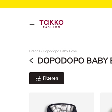
Dames
Brands
Dopodopo Baby Boys
/
DOPODOPO BABY 
Filteren