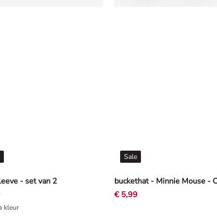
Sale
eeve - set van 2
9
€ 5,99
a kleur