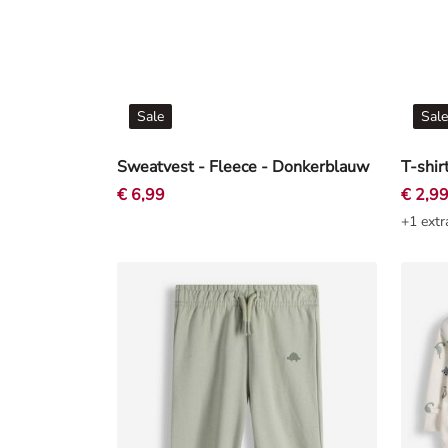
Sale
Sale
Sweatvest - Fleece - Donkerblauw
T-shir
€ 6,99
€ 2,9
+1 extr