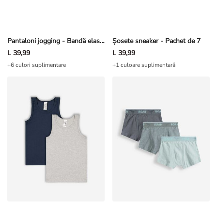
Pantaloni jogging - Bandă elastică în talie - Kaki
Șosete sneaker - Pachet de 7
L 39,99
L 39,99
+6 culori suplimentare
+1 culoare suplimentară