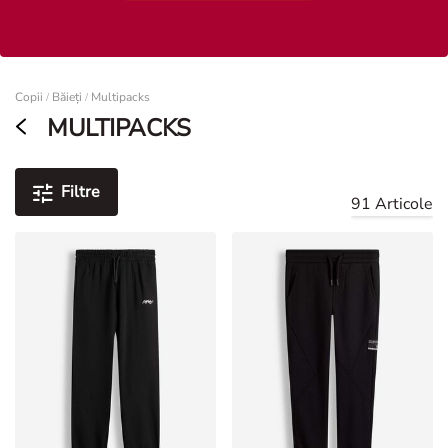
Femei
Copii
Băieți
Multipacks
/
/
MULTIPACKS
Filtre
91 Articole