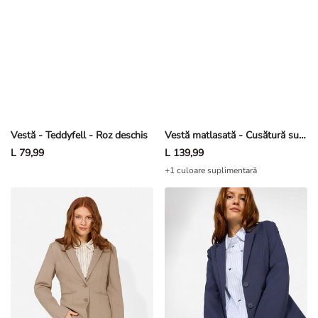
Vestă - Teddyfell - Roz deschis
Vestă matlasată - Cusătură superioară - Negru
L 79,99
L 139,99
+1 culoare suplimentară