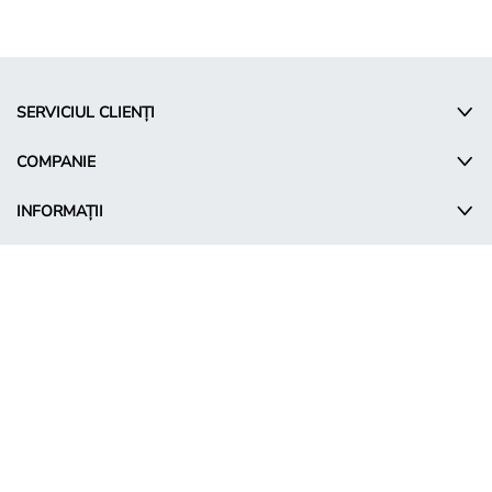
SERVICIUL CLIENȚI
COMPANIE
INFORMAȚII
© Takko Holding GmbH
RO - Romania
Termeni promoționali