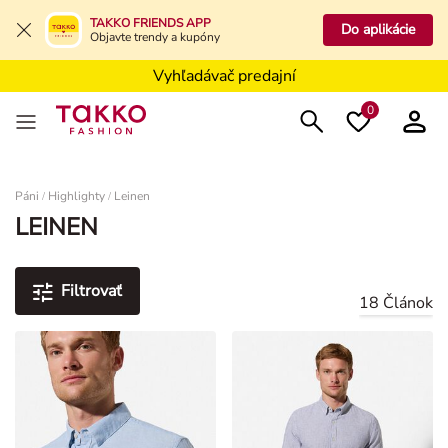
Vyhľadávač predajní
TAKKO FRIENDS APP
Do aplikácie
Objavte trendy a kupóny
Dlhodobo znížené ceny****
Vyhľadávač predajní
0
Damen
Páni
Highlighty
Leinen
/
/
LEINEN
Filtrovať
18 Článok