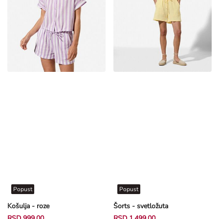
Popust
Popust
Košulja - roze
Šorts - svetložuta
RSD 999,00
RSD 1.499,00