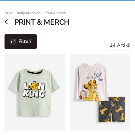
Žene
Bebe
Omiljeni komadi
Print & Merch
/
/
PRINT & MERCH
Filteri
14 Artikli