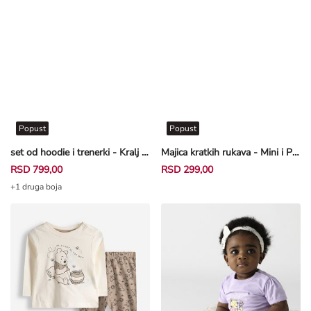
Popust
Popust
set od hoodie i trenerki - Kralj lavova - tamnosiva
Majica kratkih rukava - Mini i Pata - roze
RSD 799,00
RSD 299,00
+1 druga boja