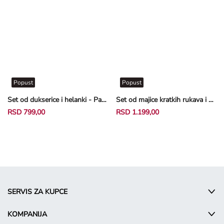
Popust
Popust
Set od dukserice i helanki - Patrolne šape - svetloplava
Set od majice kratkih rukava i pantalona - Miki Maus - tamnosiva
RSD 799,00
RSD 1.199,00
SERVIS ZA KUPCE
KOMPANIJA