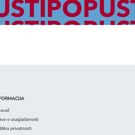
FORMACIJA
davač
jave o usaglašenosti
itika privatnosti