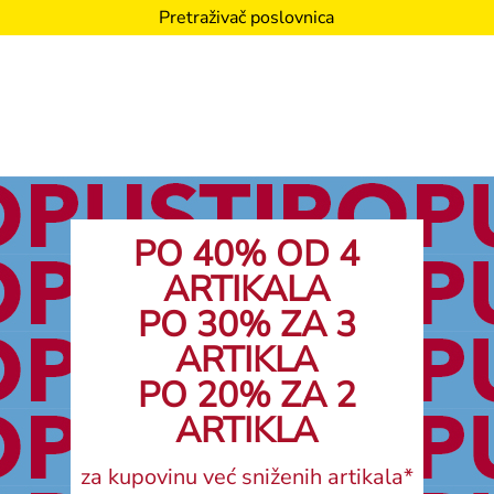
Pretraživač poslovnica
PO 40% OD 4
ARTIKALA
PO 30% ZA 3
ARTIKLA
PO 20% ZA 2
ARTIKLA
za kupovinu već sniženih artikala*