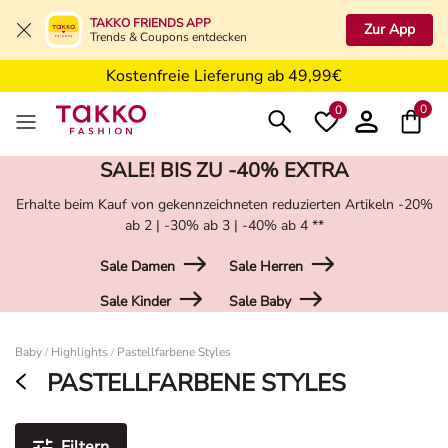
5€ Gutschein nach Registrierung*
TAKKO FRIENDS APP
Zur App
Trends & Coupons entdecken
Kostenfreie Retoure in der Filiale
Kostenfreie Lieferung ab 49,99€
5€ Gutschein nach Registrierung*
0
0
SALE! BIS ZU -40% EXTRA
Erhalte beim Kauf von gekennzeichneten reduzierten Artikeln -20%
ab 2 | -30% ab 3 | -40% ab 4 **
Sale Damen
Sale Herren
Sale Kinder
Sale Baby
Damen
Baby
Highlights
Pastellfarbene Styles
/
/
PASTELLFARBENE STYLES
Filtern