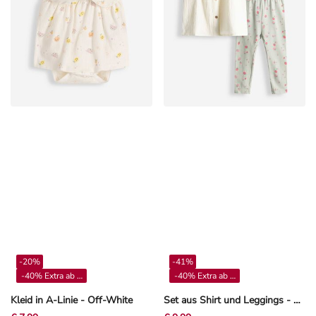
-20%
-41%
-40% Extra ab 4**
-40% Extra ab 4**
Kleid in A-Linie - Off-White
Set aus Shirt und Leggings - Musselin - Off-White