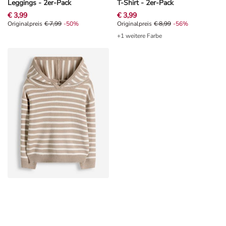
Leggings - 2er-Pack
T-Shirt - 2er-Pack
€ 3,99
€ 3,99
Originalpreis € 7,99, Rabat -50%
Originalpreis
€ 7,99
-50%
Originalpreis € 8,99, Rabat -56%
Originalpreis
€ 8,99
-56%
+1 weitere Farbe