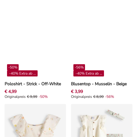
-50%
-56%
-40% Extra ab 4**
-40% Extra ab 4**
Poloshirt - Strick - Off-White
Blusentop - Musselin - Beige
€ 4,99
€ 3,99
Originalpreis € 9,99, Rabat -50%
Originalpreis
€ 9,99
-50%
Originalpreis € 8,99, Rabat -56%
Originalpreis
€ 8,99
-56%