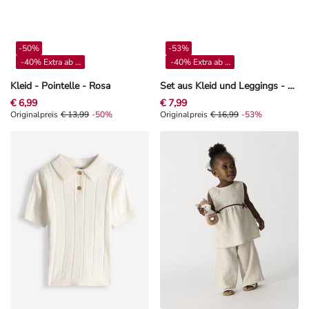
-50%
-53%
-40% Extra ab 4**
-40% Extra ab 4**
Kleid - Pointelle - Rosa
Set aus Kleid und Leggings - Musselin - Off-White
€ 6,99
€ 7,99
Originalpreis € 13,99, Rabat -50%
Originalpreis
€ 13,99
-50%
Originalpreis € 16,99, Rabat -53%
Originalpreis
€ 16,99
-53%