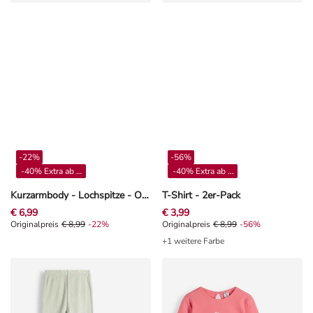
-22%
-56%
-40% Extra ab 4**
-40% Extra ab 4**
Kurzarmbody - Lochspitze - Off-White
T-Shirt - 2er-Pack
€ 6,99
€ 3,99
Originalpreis € 8,99, Rabat -22%
Originalpreis
€ 8,99
-22%
Originalpreis € 8,99, Rabat -56%
Originalpreis
€ 8,99
-56%
+1 weitere Farbe