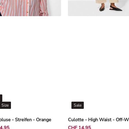
 Size
Sale
use - Streifen - Orange
Culotte - High Waist - Off-W
4,95
CHF 14,95