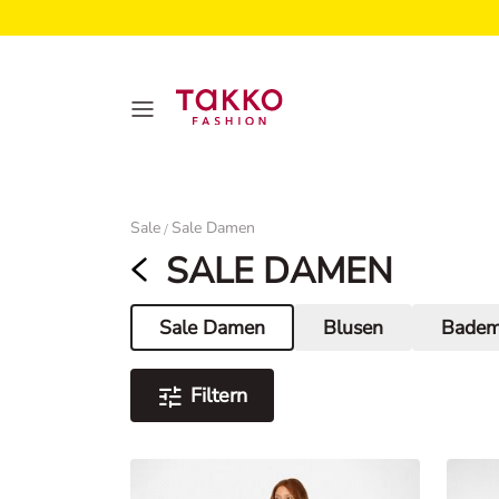
Damen
Sale
Sale Damen
/
SALE DAMEN
Sale Damen
Blusen
Bade
Aktuelle Seite
Filtern