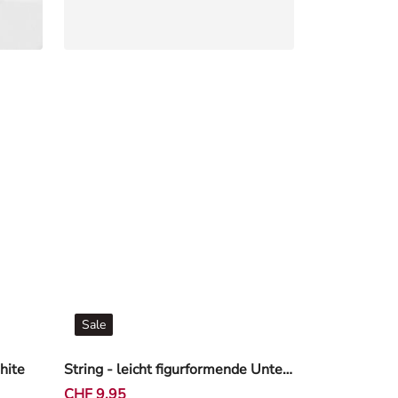
Sale
hite
String - leicht figurformende Unterwäsche - Rosa
CHF 9,95