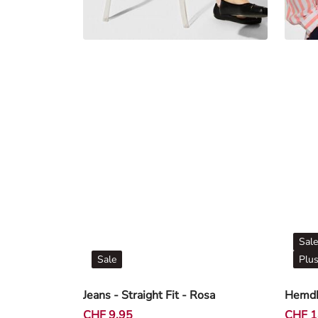
Sale
Sale
Plus
Jeans - Straight Fit - Rosa
Hemdbl
CHF 9,95
CHF 1