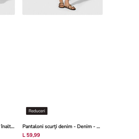
Reduceri
Pantaloni scurți denim - Talie înaltă - Alb
Pantaloni scurți denim - Denim - Albastru închis
L 59,99