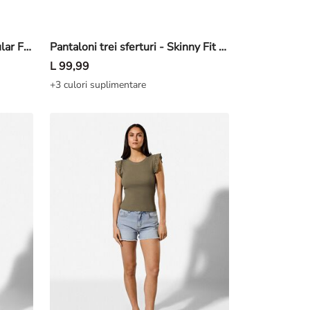
Pantaloni scurți denim - Regular Fit - Alb
Pantaloni trei sferturi - Skinny Fit - Albastru închis
L 99,99
+3 culori suplimentare