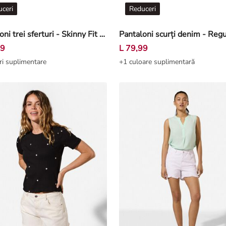
ceri
Reduceri
Pantaloni trei sferturi - Skinny Fit - Albastru închis
99
L 79,99
ri suplimentare
+1 culoare suplimentară