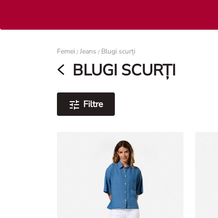
Femei
Femei
Jeans
Blugi scurți
/
/
BLUGI SCURȚI
Filtre