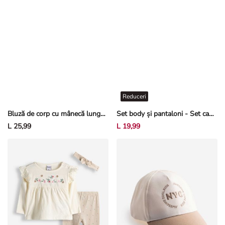
Reduceri
Bluză de corp cu mânecă lungă - Bumbac - Roz deschis
Set body și pantaloni - Set cadou - Alb-crem deschis
L 25,99
L 19,99