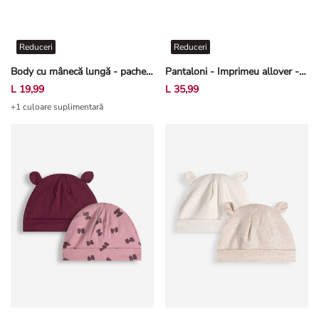
Reduceri
Reduceri
Body cu mânecă lungă - pachet de 2
Pantaloni - Imprimeu allover - Bej
L 19,99
L 35,99
+1 culoare suplimentară