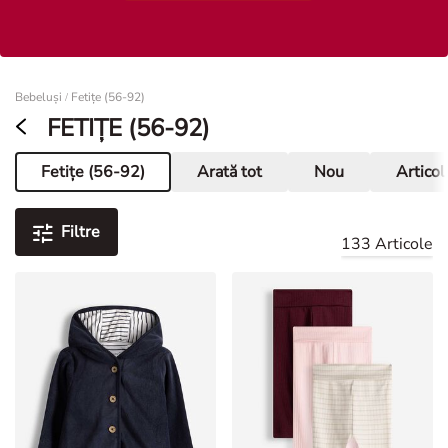
Femei
Bebeluși
Fetițe (56-92)
/
FETIȚE (56-92)
Fetițe (56-92)
Arată tot
Nou
Articol
Pagina curentă
Filtre
133 Articole