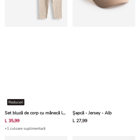
Reduceri
Set bluză de corp cu mânecă lungă și leggings - Broderii - Alb
Șapcă - Jersey - Alb
L 35,99
L 27,99
+1 culoare suplimentară