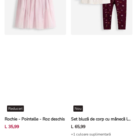
Reduceri
Nou
Rochie - Pointelle - Roz deschis
Set bluză de corp cu mânecă lungă și leggings - Broderii - Alb-crem deschis
L 35,99
L 65,99
+1 culoare suplimentară