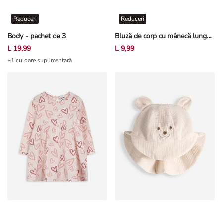
Reduceri
Reduceri
Body - pachet de 3
Bluză de corp cu mânecă lungă - Imprimeu sclipici - Alb-crem deschis
L 19,99
L 9,99
+1 culoare suplimentară