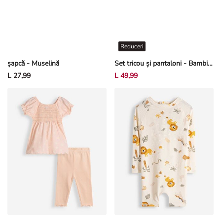
Reduceri
șapcă - Muselină
Set tricou și pantaloni - Bambi - Alb-crem deschis
L 27,99
L 49,99