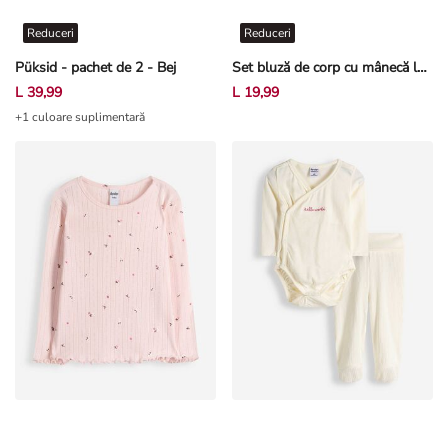
Reduceri
Reduceri
Püksid - pachet de 2 - Bej
Set bluză de corp cu mânecă lungă și leggings - Volane - Roz deschis
L 39,99
L 19,99
+1 culoare suplimentară