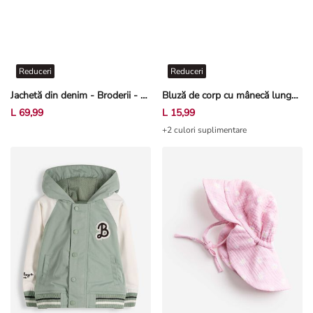
Reduceri
Reduceri
Jachetă din denim - Broderii - Albastru închis
Bluză de corp cu mânecă lungă - Structură gofrată - Alb
L 69,99
L 15,99
+2 culori suplimentare