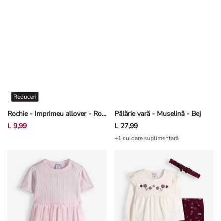
Reduceri
Rochie - Imprimeu allover - Roz deschis
Pălărie vară - Muselină - Bej
L 9,99
L 27,99
+1 culoare suplimentară