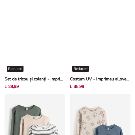
Reduceri
Reduceri
Set de tricou și colanți - Imprimeu allover - Portocaliu
Costum UV - Imprimeu allover - Alb
L 29,99
L 35,99