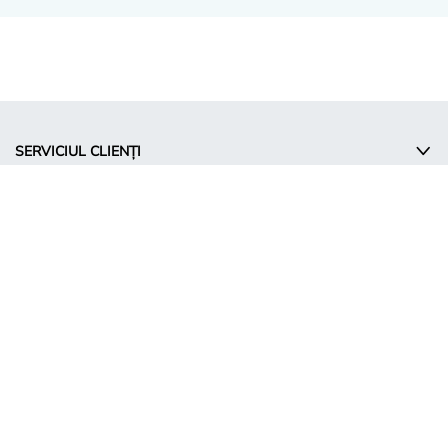
SERVICIUL CLIENȚI
COMPANIE
INFORMAȚII
© Takko Holding GmbH
RO - Romania