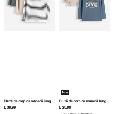
Nou
Bluză de corp cu mânecă lungă - Cositorit
Bluză de corp cu mânecă lungă - pachet de 2
L 39,99
L 25,99
+1 culoare suplimentară