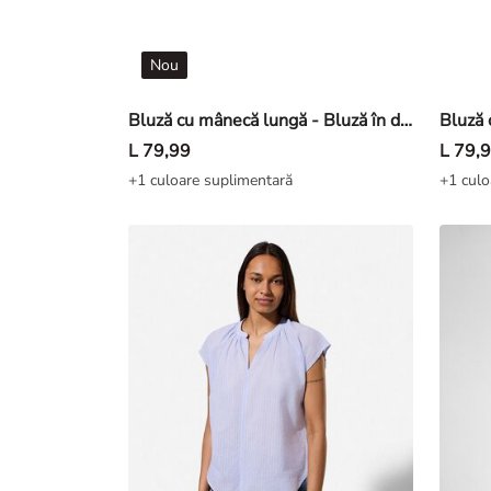
Nou
Bluză cu mânecă lungă - Bluză în dungi - Bej
L 79,99
L 79,
+1 culoare suplimentară
+1 culo