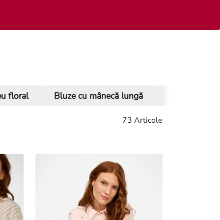
u floral
Bluze cu mânecă lungă
Bluze cu mân
73 Articole