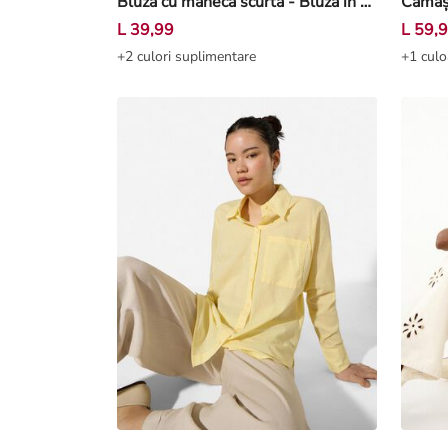
Bluză cu mânecă scurtă - Bluză în dungi - Albastru închis
L 39,99
L 59,
+2 culori suplimentare
+1 culo