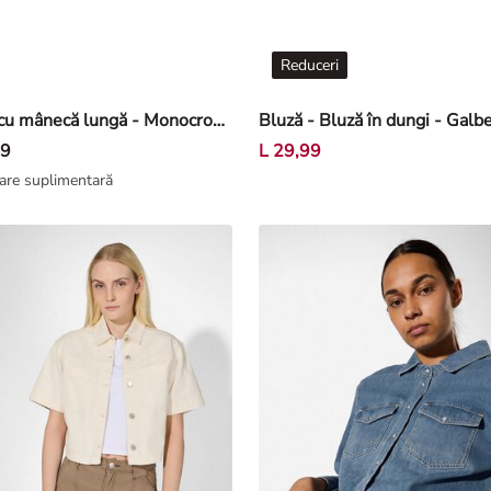
Reduceri
Bluză cu mânecă lungă - Monocrom - Roz
99
L 29,99
are suplimentară