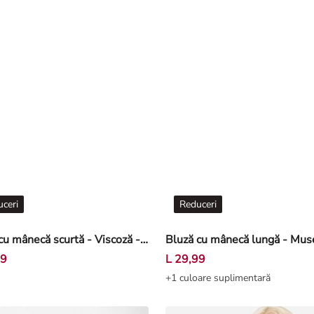
ceri
Reduceri
Bluză cu mânecă scurtă - Viscoză - Maro
99
L 29,99
+1 culoare suplimentară