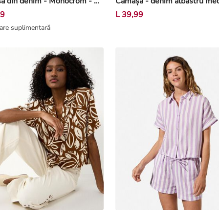
Cămașă din denim - Monocrom - Alb
99
L 39,99
are suplimentară