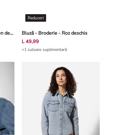
Reduceri
Bluză - Bluză în dungi - Galben deschis
Bluză - Broderie - Roz deschis
L 49,99
+1 culoare suplimentară