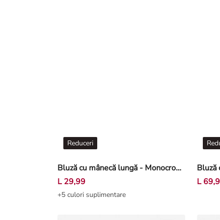
Reduceri
Redu
Bluză cu mânecă lungă - Monocrom - Galben deschis
L 29,99
L 69,
+5 culori suplimentare