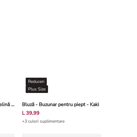
Reduceri
Plus Size
Bluză cu mânecă lungă - Muselină - Roz deschis
Bluză - Buzunar pentru piept - Kaki
L 39,99
+3 culori suplimentare