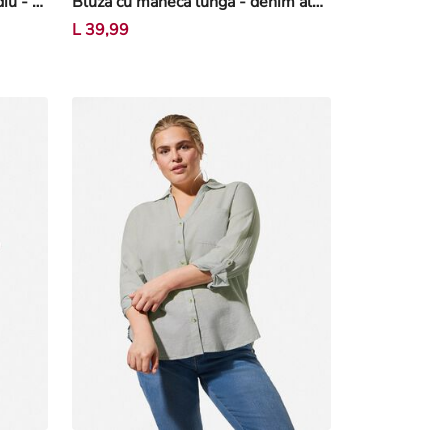
Cămașă - denim albastru mediu - Albastru
Bluză cu mânecă lungă - denim albastru mediu - Albastru
L 39,99