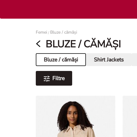
Femei
Femei
Bluze / cămăși
/
BLUZE / CĂMĂȘI
Bluze / cămăși
Shirt Jackets
Pagina curentă
Filtre