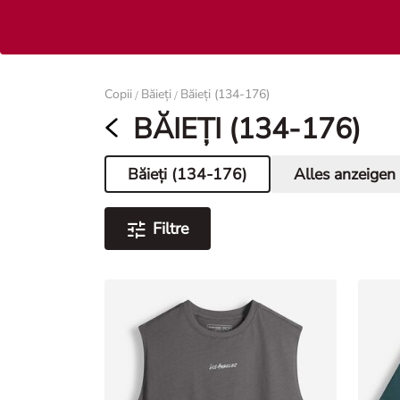
Femei
Copii
Băieți
Băieți (134-176)
/
/
BĂIEȚI (134-176)
Băieți (134-176)
Alles anzeigen
Pagina curentă
Filtre