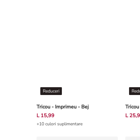
Reduceri
Redu
Tricou - Imprimeu - Bej
Tricou
L 15,99
L 25,
+10 culori suplimentare