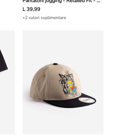
Pantaloni jogging - Relaxed Fit - Negru
L 39,99
+2 culori suplimentare