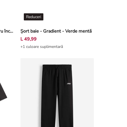
Reduceri
Jeans - Ținută lejeră - Albastru închis
Șort baie - Gradient - Verde mentă
L 49,99
+1 culoare suplimentară