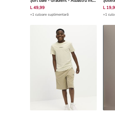
Șort baie - Gradient - Albastru închis
Șosete
L 49,99
L 19,
+1 culoare suplimentară
+1 culo