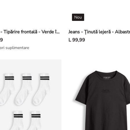
Nou
Tricou - Tipărire frontală - Verde închis
99
L 99,99
ori suplimentare