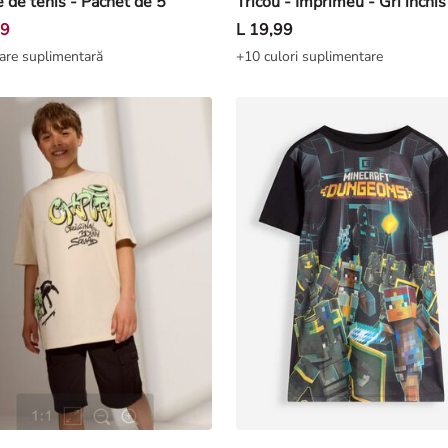
 de tenis - Pachet de 5
Tricou - Imprimeu - Gri închis
99
L 19,99
are suplimentară
+10 culori suplimentare