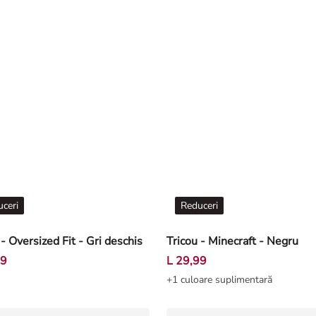
ceri
Reduceri
 - Oversized Fit - Gri deschis
Tricou - Minecraft - Negru
99
L 29,99
+1 culoare suplimentară