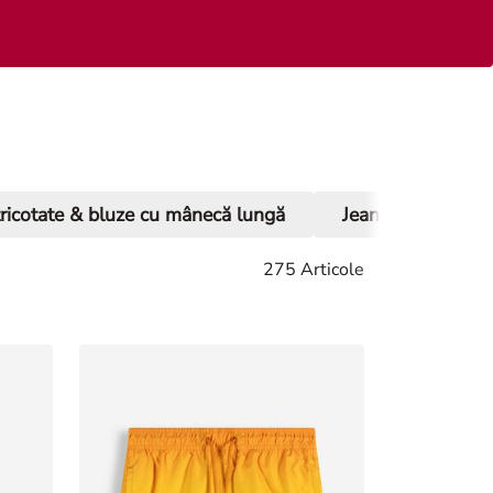
tricotate & bluze cu mânecă lungă
Jeans
Panta
275 Articole