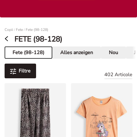
Femei
Copii
Fete
Fete (98-128)
/
/
FETE (98-128)
Fete (98-128)
Alles anzeigen
Nou
J
Pagina curentă
Filtre
402 Articole