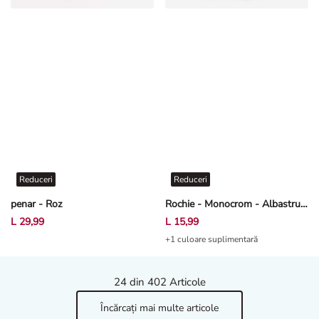
Reduceri
Reduceri
penar - Roz
Rochie - Monocrom - Albastru închis
L 29,99
L 15,99
+1 culoare suplimentară
24
din 402 Articole
Încărcați mai multe articole