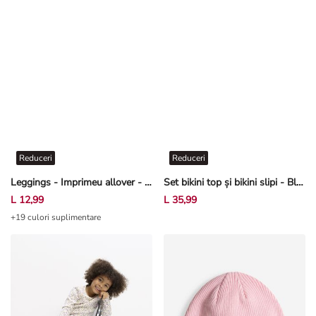
Reduceri
Reduceri
Leggings - Imprimeu allover - Bej
Set bikini top și bikini slipi - Bluză în dungi - Alb
L 12,99
L 35,99
+19 culori suplimentare