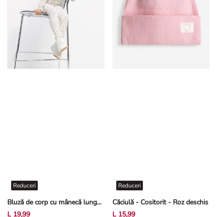
Reduceri
Reduceri
Bluză de corp cu mânecă lungă - Structură cu nervuri - Alb-crem deschis
Căciulă - Cositorit - Roz deschis
L 19,99
L 15,99