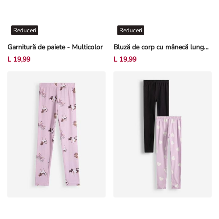
Reduceri
Reduceri
Garnitură de paiete - Multicolor
Bluză de corp cu mânecă lungă - Imprimeu allover - Alb-crem deschis
L 19,99
L 19,99