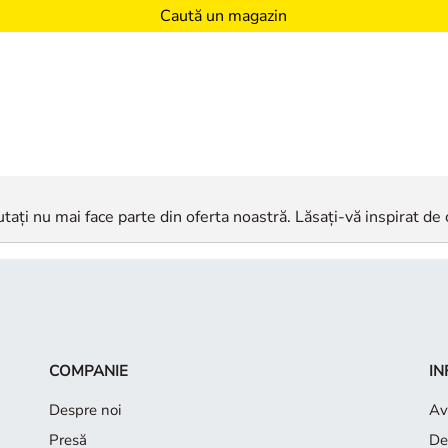
Caută un magazin
tați nu mai face parte din oferta noastră. Lăsați-vă inspirat de 
COMPANIE
IN
Despre noi
Avi
Presă
De