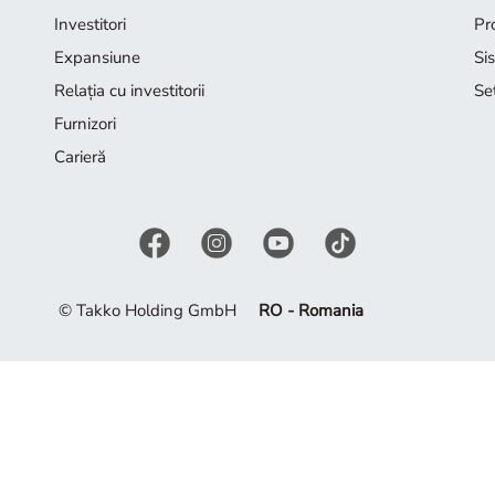
Investitori
Pr
Expansiune
Si
Relația cu investitorii
Se
Furnizori
Carieră
© Takko Holding GmbH
RO - Romania
n oferta noastră. Lăsați-vă inspirat de colecția actuală.