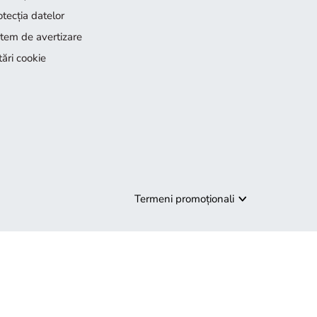
otecţia datelor
stem de avertizare
tări cookie
Termeni promoționali