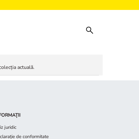
colecția actuală.
FORMAȚII
z juridic
claraţie de conformitate