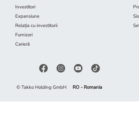
Investitori
Pr
Expansiune
Si
Relația cu investitorii
Se
Furnizori
Carieră
© Takko Holding GmbH
RO - Romania
n oferta noastră. Lăsați-vă inspirat de colecția actuală.