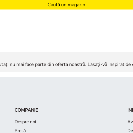
Caută un magazin
tați nu mai face parte din oferta noastră. Lăsați-vă inspirat de 
COMPANIE
IN
Despre noi
Avi
Presă
De