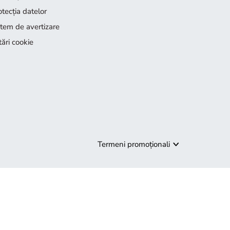
otecţia datelor
stem de avertizare
tări cookie
Termeni promoționali