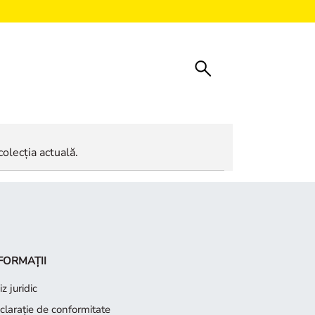
colecția actuală.
FORMAȚII
z juridic
claraţie de conformitate