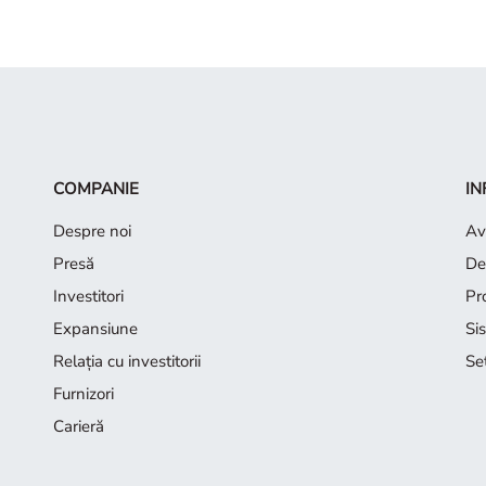
COMPANIE
IN
Despre noi
Avi
Presă
De
Investitori
Pr
Expansiune
Si
Relația cu investitorii
Se
Furnizori
Carieră