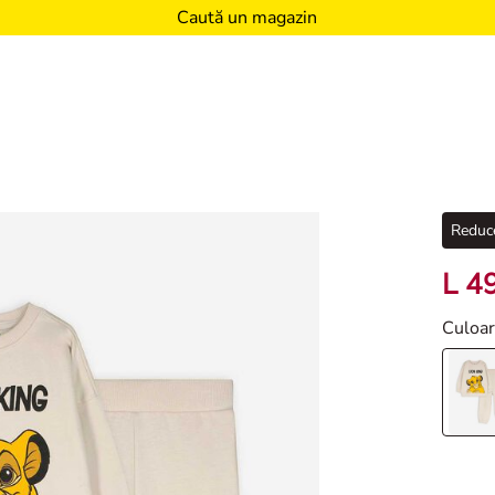
Caută un magazin
Reduce
L 4
Culoa