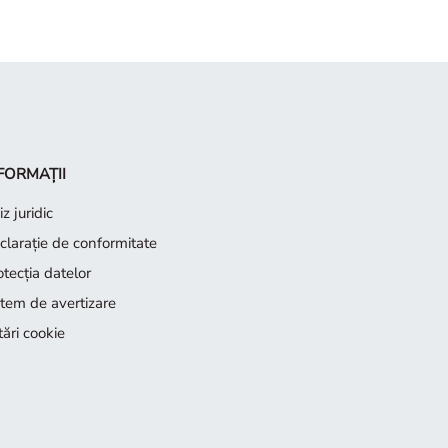
FORMAȚII
z juridic
claraţie de conformitate
otecţia datelor
stem de avertizare
tări cookie