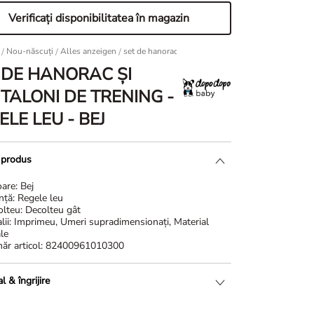
Verificaţi disponibilitatea în magazin
/
Nou-născuți
/
Alles anzeigen
set de hanorac și pantaloni de trening - Regele leu 
 DE HANORAC ȘI
TALONI DE TRENING -
ELE LEU - BEJ
i produs
oare:
Bej
nță:
Regele leu
olteu:
Decolteu gât
lii:
Imprimeu, Umeri supradimensionați, Material
le
r articol:
82400961010300
l & îngrijire