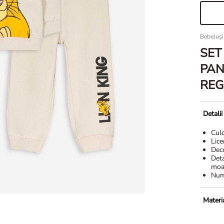
Bebeluși
SET
PAN
REG
Detali
Cul
Lice
Dec
Deta
moa
Numă
Materia