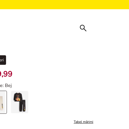
ri
9,99
re
: Bej
Tabel mărimi