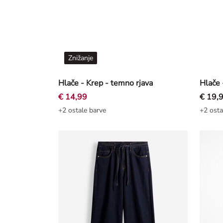
Znižanje
Hlače - Krep - temno rjava
Hlače 
€ 14,99
€ 19,
+2 ostale barve
+2 osta