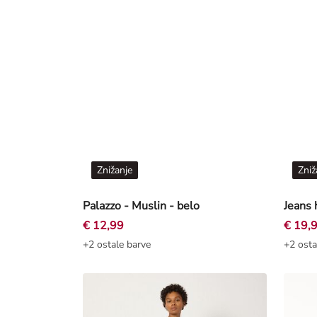
Znižanje
Zniž
Palazzo - Muslin - belo
€ 12,99
€ 19,
+2 ostale barve
+2 osta