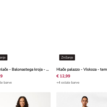
anje
Znižanje
Jeans hlače - Balonastega kroja - modra
99
€ 12,99
le barve
+4 ostale barve