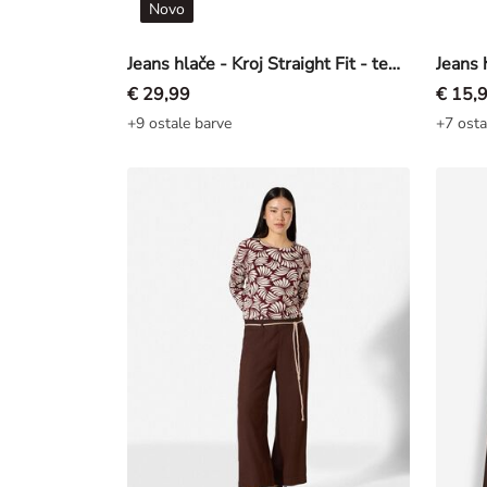
Novo
Jeans hlače - Kroj Straight Fit - temno modra
Jeans 
€ 29,99
€ 15,
+9 ostale barve
+7 osta