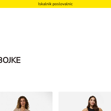
Iskalnik poslovalnic
BOJKE