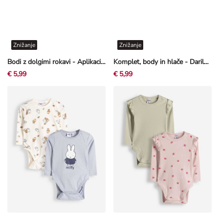
Znižanje
Znižanje
Bodi z dolgimi rokavi - Aplikacija s pentljami - Off-White bela
Komplet, body in hlače - Darilni komplet - Off-White bela
€ 5,99
€ 5,99