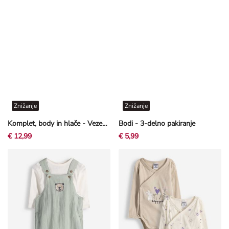
Znižanje
Znižanje
Komplet, body in hlače - Vezenine - svetlo roza
Bodi - 3-delno pakiranje
€ 12,99
€ 5,99