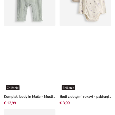
Znižanje
Znižanje
Komplet, body in hlače - Muslin - svetlo rjava
Bodi z dolgimi rokavi - pakiranje po 2 kosa
€ 12,99
€ 3,99