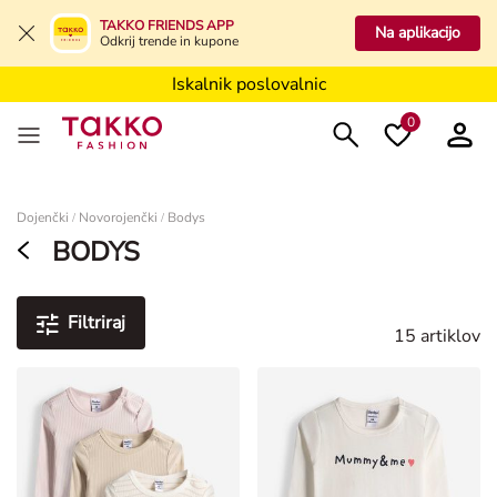
Iskalnik poslovalnic
TAKKO FRIENDS APP
Na aplikacijo
Odkrij trende in kupone
Iskalnik poslovalnic
Iskalnik poslovalnic
0
Ženske
Dojenčki
Novorojenčki
Bodys
/
/
BODYS
Filtriraj
15 artiklov