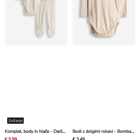
Znižanje
Komplet, body in hlače - Darilni komplet - Off-White bela
Bodi z dolgimi rokavi - Bombaž - bež
€ 5,99
€ 3,49