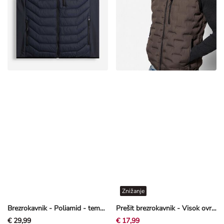
Znižanje
Brezrokavnik - Poliamid - temno modra
Prešit brezrokavnik - Visok ovratnik - svetlo rjava
€ 29,99
€ 17,99