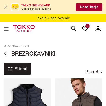
Iskalnik poslovalnic
TAKKO FRIENDS APP
Na aplikacijo
Odkrij trende in kupone
Iskalnik poslovalnic
Iskalnik poslovalnic
0
Ženske
Moški
Brezrokavniki
/
BREZROKAVNIKI
Filtriraj
3 artiklov