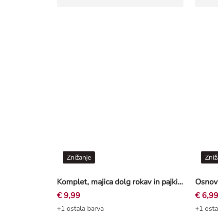
Znižanje
Zniž
Komplet, majica dolg rokav in pajkice - Vezenine - belo
Osnovn
€ 9,99
€ 6,9
+1 ostala barva
+1 osta