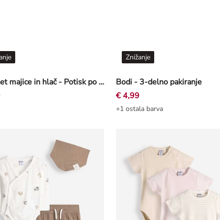
anje
Znižanje
Komplet majice in hlač - Potisk po celotni površini - Off-White bela
Bodi - 3-delno pakiranje
9
€ 4,99
+1 ostala barva