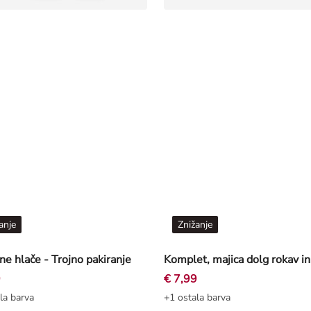
anje
Znižanje
e hlače - Trojno pakiranje
9
€ 7,99
la barva
+1 ostala barva