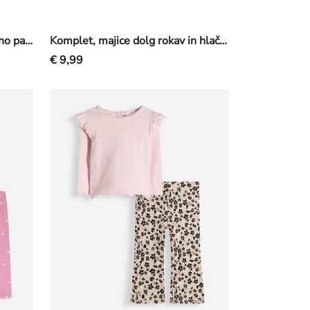
Bodi s kratkimi rokavi - 3-delno pakiranje
Komplet, majice dolg rokav in hlače - Potisk s sporočilom - Off-White bela
€ 9,99