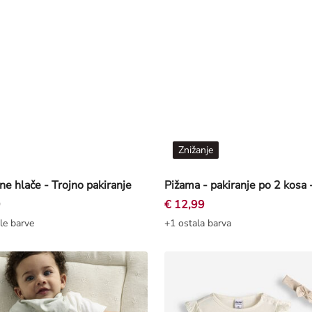
Znižanje
e hlače - Trojno pakiranje
Pižama - pakiranje po 2 kosa 
9
€ 12,99
le barve
+1 ostala barva