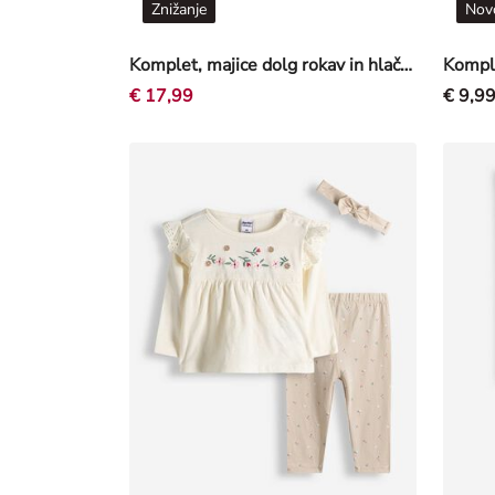
Znižanje
Nov
Komplet, majice dolg rokav in hlače - Twill - bež
€ 17,99
€ 9,9