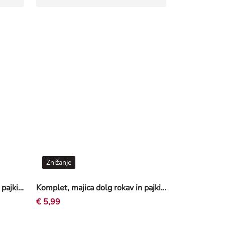
Znižanje
Komplet, majica dolg rokav in pajkice - Vezenine - svetlo roza
Komplet, majica dolg rokav in pajkice - Volančki - svetlo roza
€ 5,99