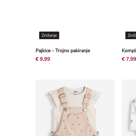
Znižanje
Zniž
Pajkice - Trojno pakiranje
€ 9,99
€ 7,9