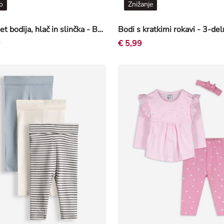
o
Znižanje
Komplet bodija, hlač in slinčka - Bombaž - Off-White bela
9
€ 5,99