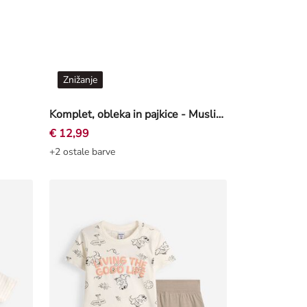
Znižanje
Komplet, obleka in pajkice - Muslin - roza
€ 12,99
+2 ostale barve