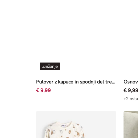
Znižanje
Pulover z kapuco in spodnji del trenirke - Mickey & Friends - bež
Osnovn
€ 9,99
€ 9,9
+2 osta