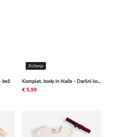
Znižanje
- bež
Komplet, body in hlače - Darilni komplet - Off-White bela
€ 5,99