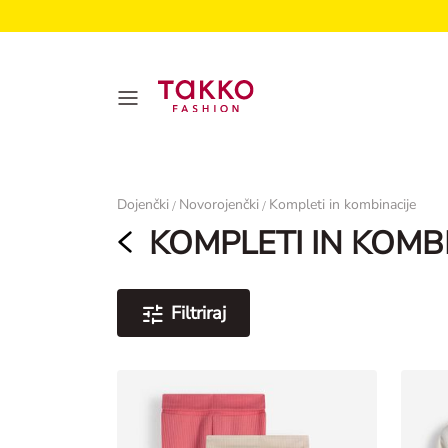
Ženske
Dojenčki
Novorojenčki
Kompleti in kombinacije
/
/
KOMPLETI IN KOMB
Filtriraj