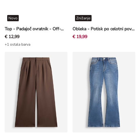
Novo
Znižanje
Top - Padajoč ovratnik - Off-White bela
Obleka - Potisk po celotni površini - Off-White bela
€ 12,99
€ 19,99
+1 ostala barva