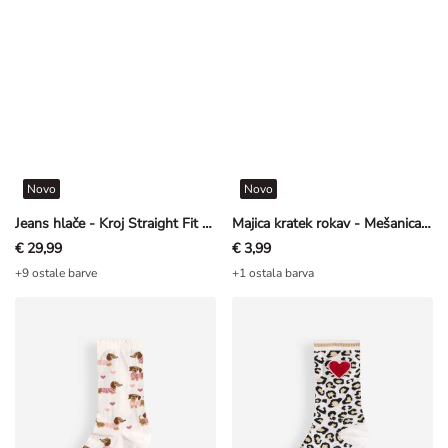
Novo
Novo
Jeans hlače - Kroj Straight Fit - temno modra
Majica kratek rokav - Mešanica bombaža - črna
€ 29,99
€ 3,99
+9 ostale barve
+1 ostala barva