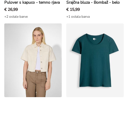
Pulover s kapuco - temno rjava
Srajčna bluza - Bombaž - belo
€ 26,99
€ 15,99
+2 ostale barve
+1 ostala barva