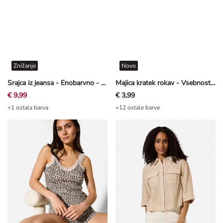
Znižanje
Novo
Srajca iz jeansa - Enobarvno - belo
Majica kratek rokav - Vsebnost streča - svetlo modra
€ 9,99
€ 3,99
+1 ostala barva
+12 ostale barve