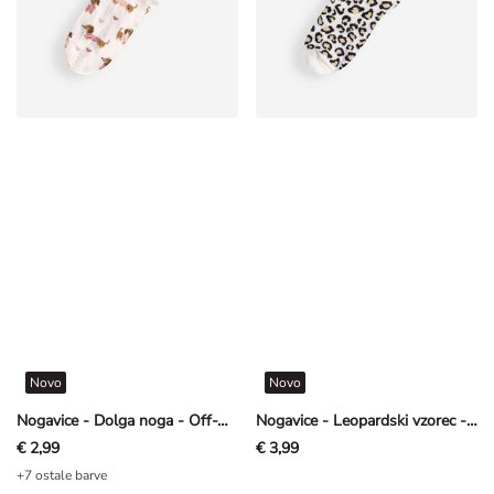
Novo
Novo
Nogavice - Dolga noga - Off-White bela
Nogavice - Leopardski vzorec - Off-White bela
€ 2,99
€ 3,99
+7 ostale barve