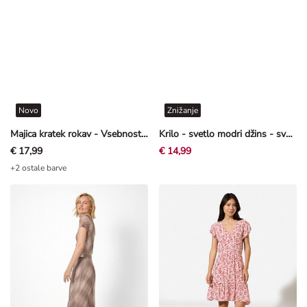
Novo
Znižanje
Majica kratek rokav - Vsebnost modala - rjava
Krilo - svetlo modri džins - svetlo modra
€ 17,99
€ 14,99
+2 ostale barve