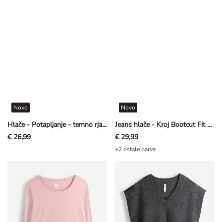
Novo
Novo
Hlače - Potapljanje - temno rjava
Jeans hlače - Kroj Bootcut Fit - modra
€ 26,99
€ 29,99
+2 ostale barve