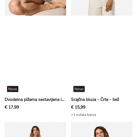
Novo
Novo
Dvodelna pižama sestavljena iz majice in kratkih hlač - Vzorec po celotnem oblačilu - bež
Srajčna bluza - Črte - bež
€ 17,99
€ 15,99
+1 ostala barva