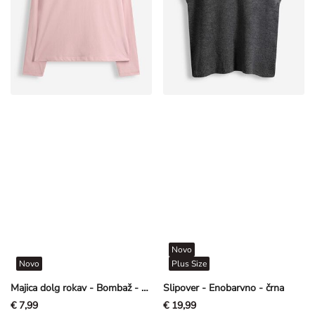
Novo
Novo
Plus Size
Majica dolg rokav - Bombaž - svetlo roza
Slipover - Enobarvno - črna
€ 7,99
€ 19,99