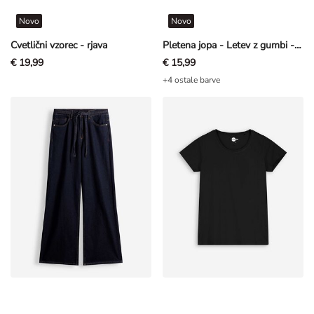
Novo
Novo
Cvetlični vzorec - rjava
Pletena jopa - Letev z gumbi - črna
€ 19,99
€ 15,99
+4 ostale barve