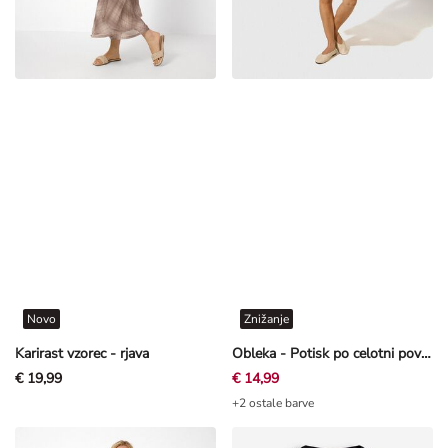
Novo
Znižanje
Karirast vzorec - rjava
Obleka - Potisk po celotni površini - Off-White bela
€ 19,99
€ 14,99
+2 ostale barve