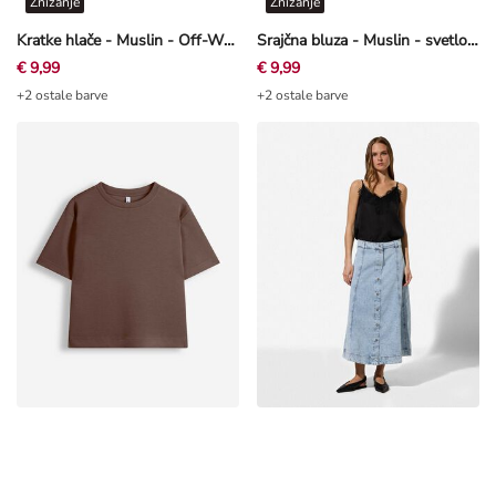
Znižanje
Znižanje
Kratke hlače - Muslin - Off-White bela
Srajčna bluza - Muslin - svetlo roza
€ 9,99
€ 9,99
+2 ostale barve
+2 ostale barve