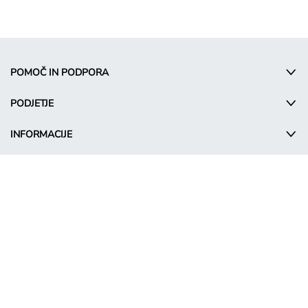
POMOČ IN PODPORA
PODJETJE
INFORMACIJE
© Takko Holding GmbH
SL - Slovenia
Promocijski pogoji