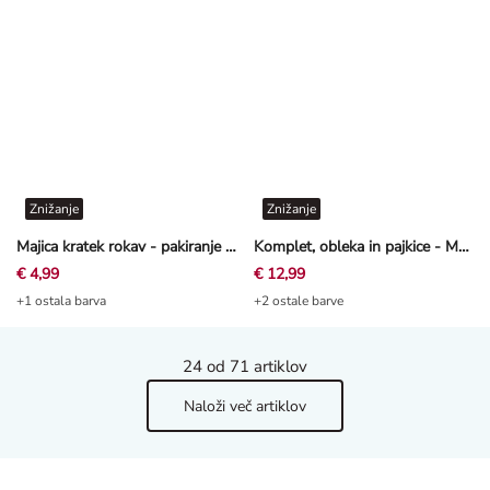
Znižanje
Znižanje
Majica kratek rokav - pakiranje po 2 kosa
Komplet, obleka in pajkice - Muslin - roza
€ 4,99
€ 12,99
+1 ostala barva
+2 ostale barve
24
od 71 artiklov
Naloži več artiklov