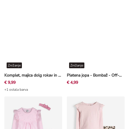
Znižanje
Znižanje
Komplet, majica dolg rokav in pajkice - Vezenine - belo
Pletena jopa - Bombaž - Off-White bela
€ 9,99
€ 4,99
+1 ostala barva