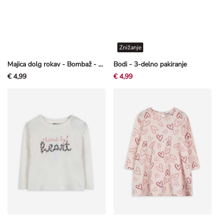
Znižanje
Majica dolg rokav - Bombaž - svetlo roza
Bodi - 3-delno pakiranje
€ 4,99
€ 4,99