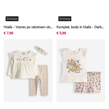
Znižanje
Znižanje
Hlače - Vzorec po celotnem oblačilu - bež
Komplet, body in hlače - Darilni komplet - Off-White bela
€ 7,99
€ 5,99