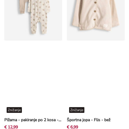
Znižanje
Znižanje
Pižama - pakiranje po 2 kosa - bež
Športna jopa - Flis - bež
€ 12,99
€ 6,99