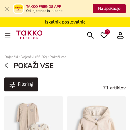
TAKKO FRIENDS APP
Iskalnik poslovalnic
Na aplikacijo
Odkrij trende in kupone
Iskalnik poslovalnic
Iskalnik poslovalnic
0
Ženske
Dojenčki
Dojenčki (56-92)
Pokaži vse
/
/
POKAŽI VSE
Filtriraj
71 artiklov