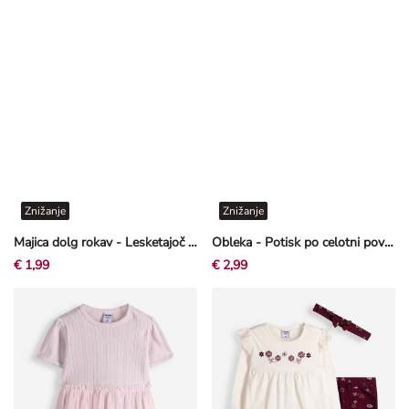
Znižanje
Znižanje
Majica dolg rokav - Lesketajoč se potisk - Off-White bela
Obleka - Potisk po celotni površini - svetlo roza
€ 1,99
€ 2,99