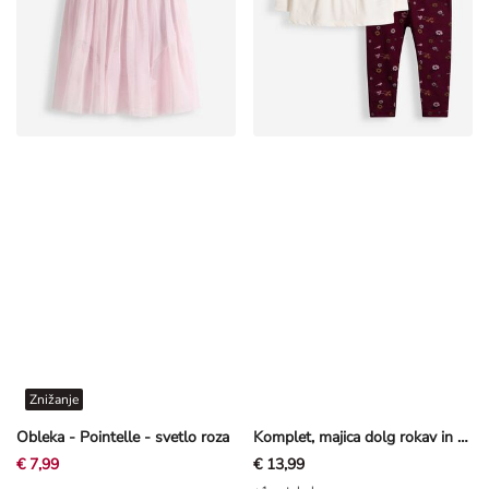
Znižanje
Obleka - Pointelle - svetlo roza
Komplet, majica dolg rokav in pajkice - Vezenine - Off-White bela
€ 7,99
€ 13,99