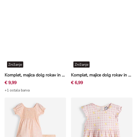
Znižanje
Znižanje
Komplet, majica dolg rokav in pajkice - Vezenine - belo
Komplet, majice dolg rokav in hlače - Bambi - Off-White bela
€ 9,99
€ 6,99
+1 ostala barva