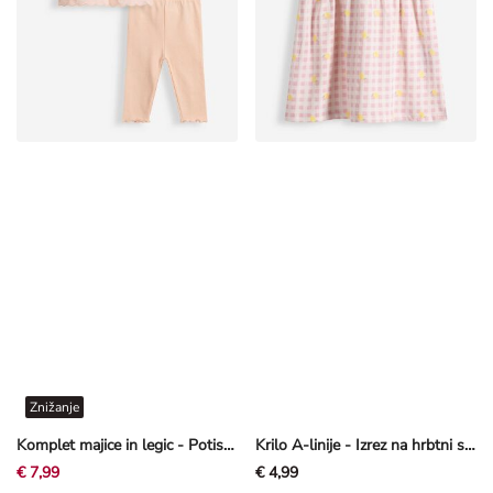
Znižanje
Komplet majice in legic - Potisk po celotni površini - oranžna
Krilo A-linije - Izrez na hrbtni strani - Off-White bela
€ 7,99
€ 4,99