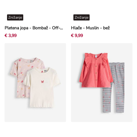
Znižanje
Znižanje
Pletena jopa - Bombaž - Off-White bela
Hlače - Muslin - bež
€ 3,99
€ 9,99