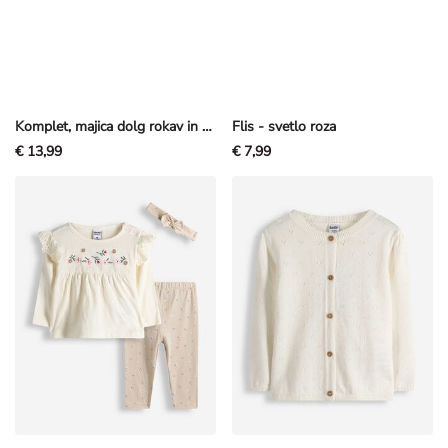
Komplet, majica dolg rokav in pajkice - Vezenina - roza
Flis - svetlo roza
€ 13,99
€ 7,99