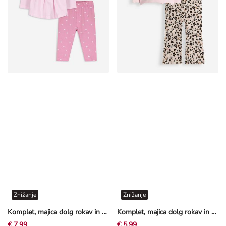
Znižanje
Znižanje
Komplet, majica dolg rokav in pajkice - Vezenine - svetlo roza
Komplet, majica dolg rokav in pajkice - Volančki - svetlo roza
€ 7,99
€ 5,99