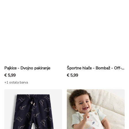
Pajkice - Dvojno pakiranje
Športne hlače - Bombaž - Off-White bela
€ 5,99
€ 5,99
+1 ostala barva