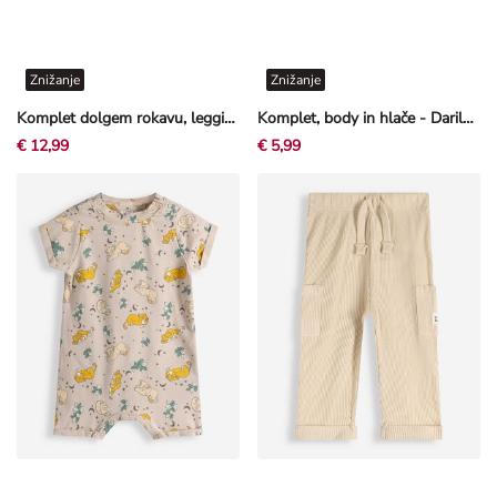
Znižanje
Znižanje
Komplet dolgem rokavu, leggingih in brisački - Medvedek Pu - bež
Komplet, body in hlače - Darilni komplet - Off-White bela
€ 12,99
€ 5,99