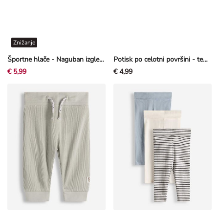
Znižanje
Športne hlače - Naguban izgled - bež
Potisk po celotni površini - temno siva
€ 5,99
€ 4,99