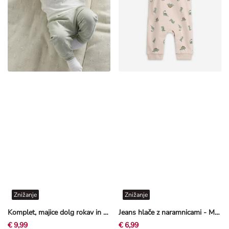
Znižanje
Znižanje
Komplet, majice dolg rokav in hlače - 3-delno pakiranje - svetlo zelena
Jeans hlače z naramnicami - Mehak material
€ 9,99
€ 6,99