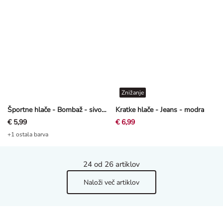
Znižanje
Športne hlače - Bombaž - sivo-bež
Kratke hlače - Jeans - modra
€ 5,99
€ 6,99
+1 ostala barva
24
od 26 artiklov
Naloži več artiklov