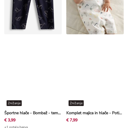
Znižanje
Znižanje
Športne hlače - Bombaž - temno modra
Komplet majica in hlače - Potisk po celotni površini - Off-White bela
€ 3,99
€ 7,99
+1 ostala barva