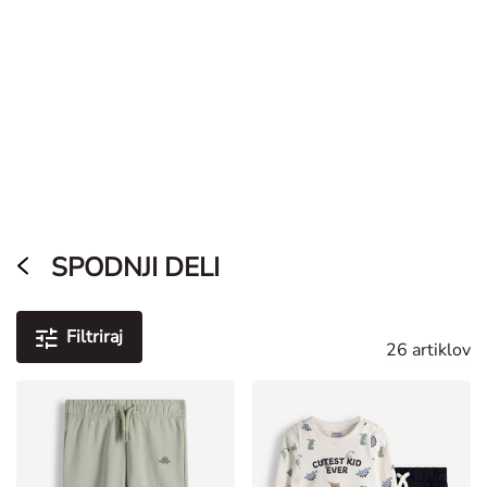
Iskalnik poslovalnic
TAKKO FRIENDS APP
Na aplikacijo
Odkrij trende in kupone
Iskalnik poslovalnic
Iskalnik poslovalnic
0
Ženske
Dojenčki
Dojenčki (56-92)
Spodnji deli
/
/
SPODNJI DELI
Filtriraj
26 artiklov