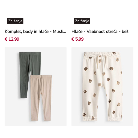
Znižanje
Znižanje
Komplet, body in hlače - Muslin - svetlo rjava
Hlače - Vsebnost streča - bež
€ 12,99
€ 5,99