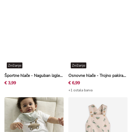
Znižanje
Znižanje
Športne hlače - Naguban izgled - svetlo zelena
Osnovne hlače - Trojno pakiranje
€ 3,99
€ 6,99
+1 ostala barva