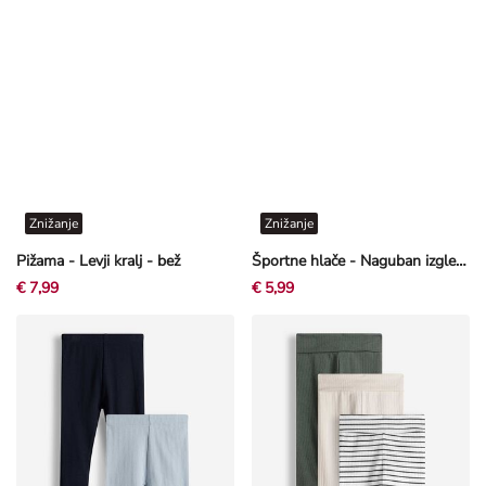
Znižanje
Znižanje
Pižama - Levji kralj - bež
Športne hlače - Naguban izgled - bež
€ 7,99
€ 5,99