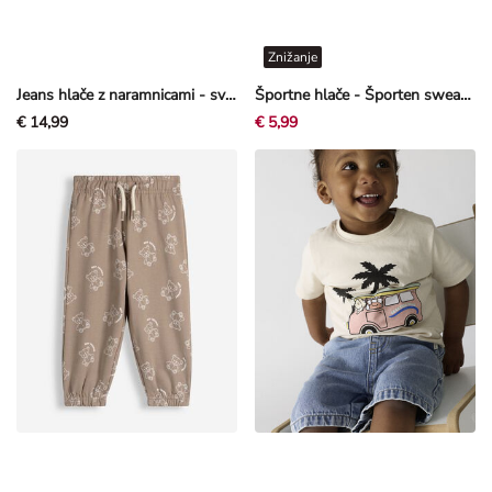
Znižanje
Jeans hlače z naramnicami - svetlo modri džins - svetlo modra
Športne hlače - Športen sweat material - bež
€ 14,99
€ 5,99