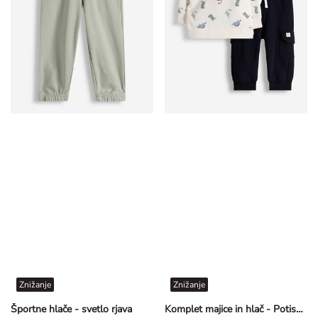
Znižanje
Znižanje
Športne hlače - svetlo rjava
Komplet majice in hlač - Potisk po celotni površini - Off-White bela
€ 3,99
€ 7,99