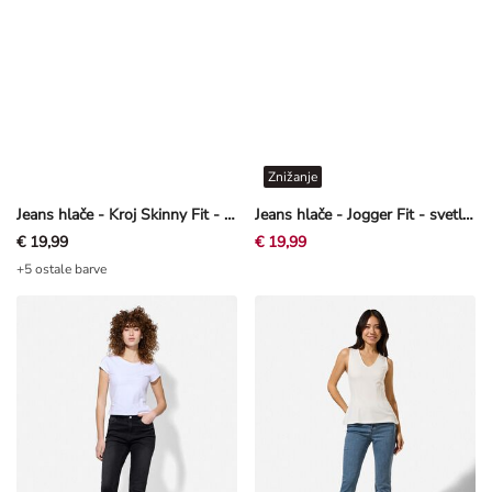
Znižanje
Jeans hlače - Kroj Skinny Fit - temno modra
Jeans hlače - Jogger Fit - svetlo modra
€ 19,99
€ 19,99
+5 ostale barve