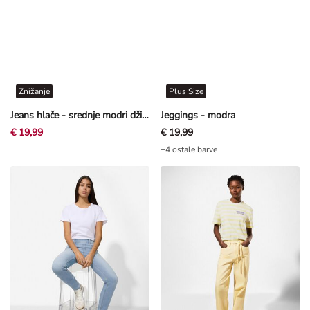
Znižanje
Plus Size
Jeans hlače - srednje modri džins - modra
Jeggings - modra
€ 19,99
€ 19,99
+4 ostale barve