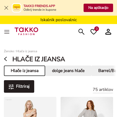
Iskalnik poslovalnic
TAKKO FRIENDS APP
Na aplikacijo
Odkrij trende in kupone
Iskalnik poslovalnic
Iskalnik poslovalnic
0
Ženske
Ženske
Hlače iz jeansa
/
HLAČE IZ JEANSA
Hlače iz jeansa
dolge jeans hlače
Barrel/Bal
Aktualna stran
Filtriraj
75 artiklov