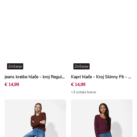
Znižanje
Znižanje
jeans kratke hlače - kroj Regular Fit - belo
Kapri hlače - Kroj Skinny Fit - temno modra
€ 14,99
€ 14,99
+3 ostale barve