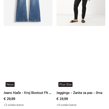
Novo
Plus Size
Jeans hlače - Kroj Bootcut Fit - modra
Jeggings - Zanke za pas - črna
€ 29,99
€ 19,99
+2 ostale barve
+4 ostale barve