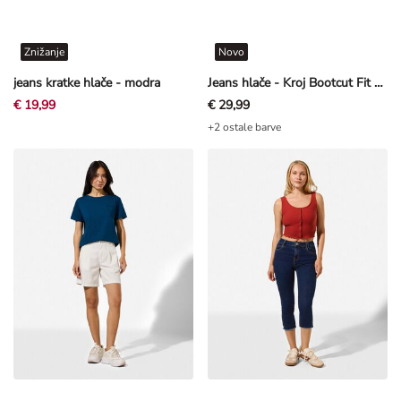
Znižanje
Novo
jeans kratke hlače - modra
Jeans hlače - Kroj Bootcut Fit - temno modra
€ 19,99
€ 29,99
+2 ostale barve