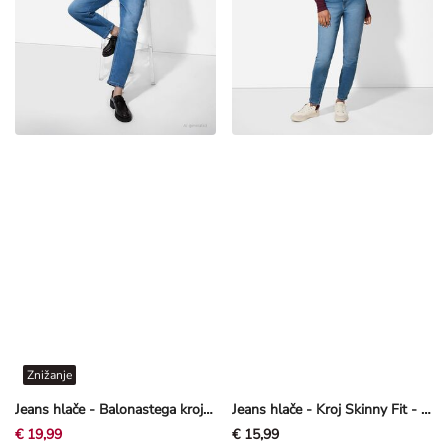
Znižanje
Jeans hlače - Balonastega kroja - modra
Jeans hlače - Kroj Skinny Fit - modra
€ 19,99
€ 15,99