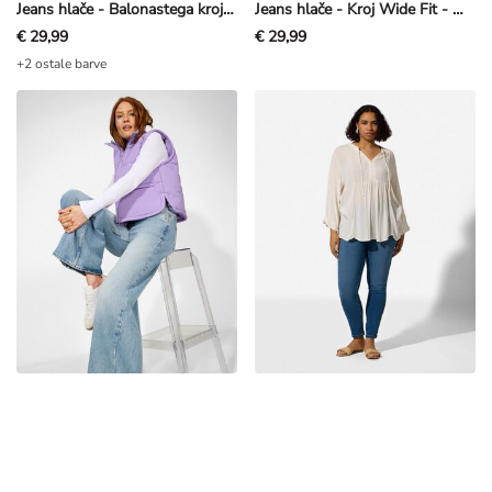
Jeans hlače - Balonastega kroja - svetlo modra
Jeans hlače - Kroj Wide Fit - modra
€ 29,99
€ 29,99
+2 ostale barve