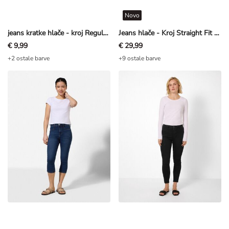
Novo
jeans kratke hlače - kroj Regular Fit - temno modra
Jeans hlače - Kroj Straight Fit - temno modra
€ 9,99
€ 29,99
+2 ostale barve
+9 ostale barve