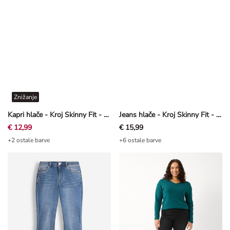
Znižanje
Kapri hlače - Kroj Skinny Fit - temno modra
Jeans hlače - Kroj Skinny Fit - črna
€ 12,99
€ 15,99
+2 ostale barve
+6 ostale barve