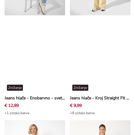
Znižanje
Znižanje
Jeans hlače - Enobarvno - svetlo modra
Jeans hlače - Kroj Straight Fit - svetlo rumena
€ 12,99
€ 9,99
+1 ostala barva
+9 ostale barve