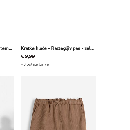
Kapri hlače - Kroj Skinny Fit - temno modra
Kratke hlače - Raztegljiv pas - zelena
€ 9,99
+3 ostale barve