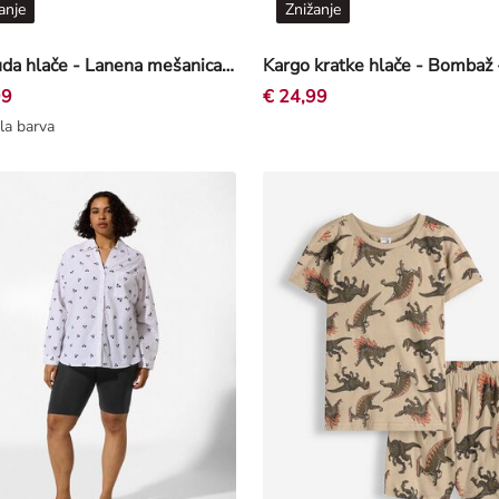
anje
Znižanje
Bermuda hlače - Lanena mešanica - bež
Kargo kratke hlače - Bombaž 
99
€ 24,99
la barva