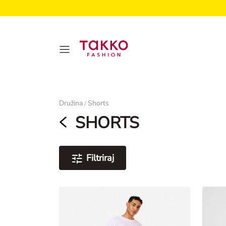
Ženske
Družina
Shorts
/
SHORTS
Filtriraj