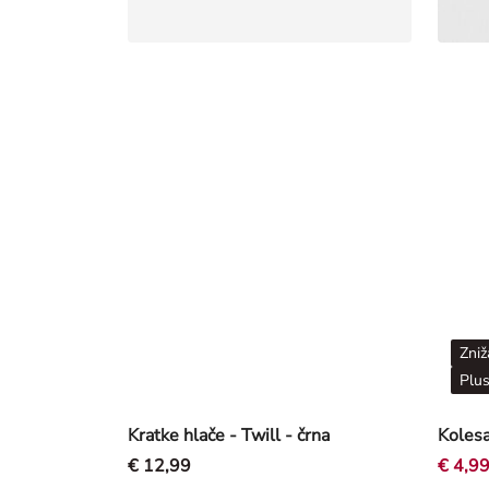
Zniž
Plus
Kratke hlače - Twill - črna
€ 12,99
€ 4,9