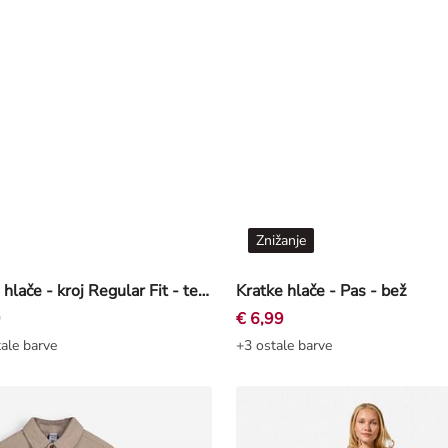
Znižanje
Kratke hlače - kroj Regular Fit - temno modra
Kratke hlače - Pas - bež
9
€ 6,99
ale barve
+3 ostale barve