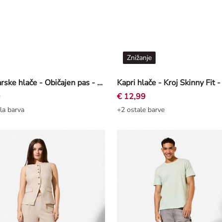
Znižanje
Kolesarske hlače - Običajen pas - črna
9
€ 12,99
la barva
+2 ostale barve