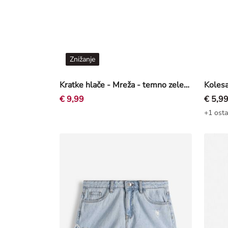
Znižanje
Kratke hlače - Mreža - temno zelena
€ 9,99
€ 5,9
+1 osta