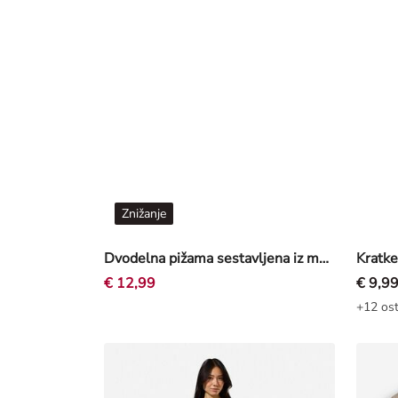
Znižanje
Dvodelna pižama sestavljena iz majice in kratkih hlač - mešanica vzorcev - svetlo roza
€ 12,99
€ 9,9
+12 ost