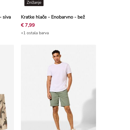
Znižanje
- siva
Kratke hlače - Enobarvno - bež
€ 7,99
+1 ostala barva