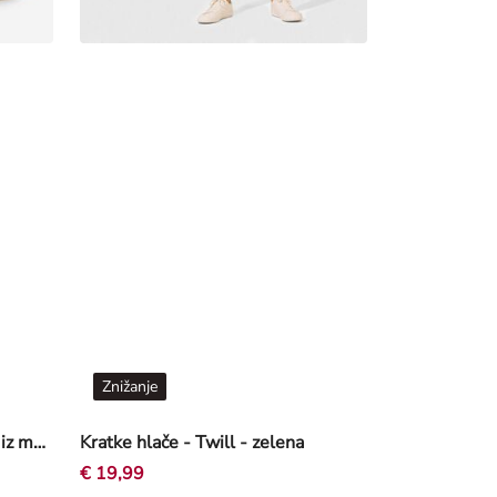
Znižanje
Dvodelna pižama sestavljena iz majice in kratkih hlač - Vzorec po celotnem oblačilu - bež
Kratke hlače - Twill - zelena
€ 19,99