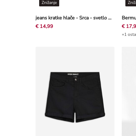
Znižanje
Zniž
jeans kratke hlače - Srca - svetlo modra
€ 14,99
€ 17,
+1 osta