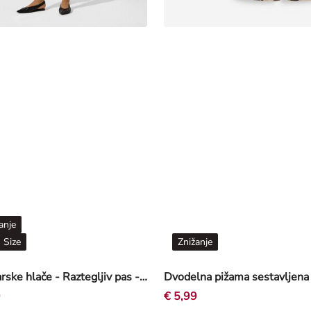
anje
 Size
Znižanje
Kolesarske hlače - Raztegljiv pas - črna
9
€ 5,99