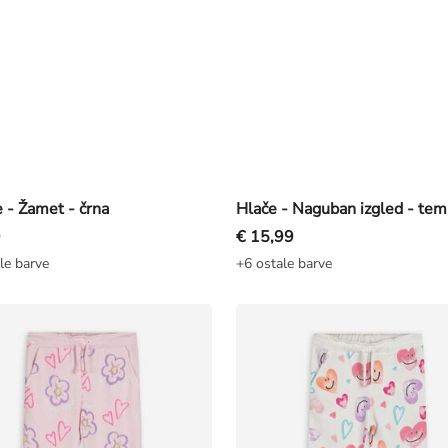
e - Žamet - črna
9
€ 15,99
le barve
+6 ostale barve