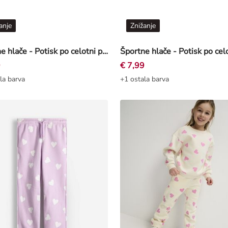
anje
Znižanje
Športne hlače - Potisk po celotni površini - svetlo roza
9
€ 7,99
la barva
+1 ostala barva