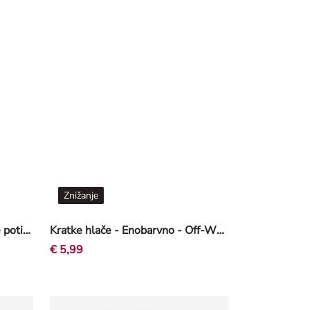
Znižanje
Športne hlače - Lesketajoč se potisk - siva
Kratke hlače - Enobarvno - Off-White bela
€ 5,99