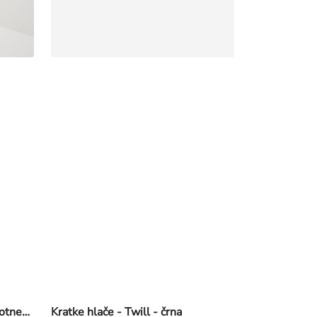
Športne hlače - Vzorec po celotnem oblačilu - bež
Kratke hlače - Twill - črna