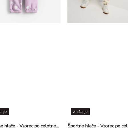
anje
Znižanje
Športne hlače - Vzorec po celotnem oblačilu - svetlo vijolična