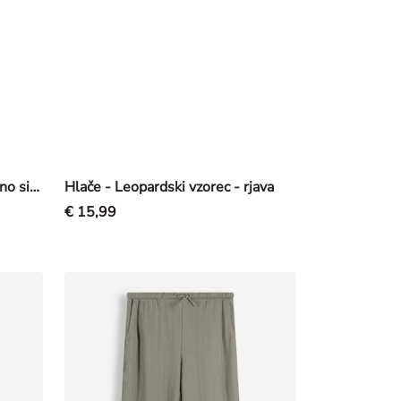
Hlače - Naguban izgled - temno siva
Hlače - Leopardski vzorec - rjava
€ 15,99