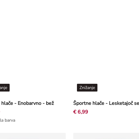
anje
Znižanje
 hlače - Enobarvno - bež
9
€ 6,99
la barva