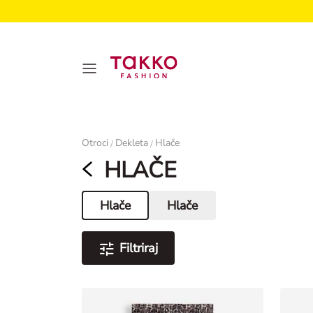
Ženske
Otroci
Dekleta
Hlače
/
/
HLAČE
Hlače
Hlače
Aktualna stran
Filtriraj