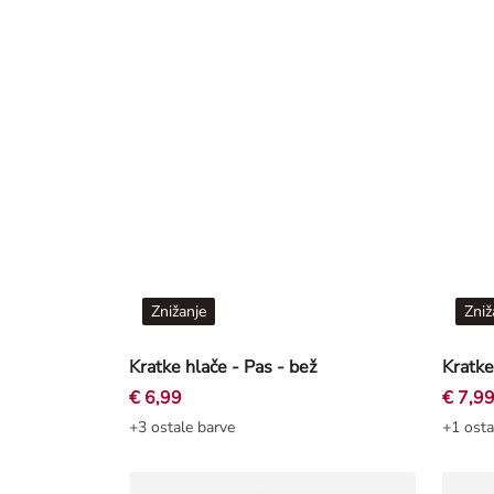
Znižanje
Zniž
Kratke hlače - Pas - bež
Kratke
€ 6,99
€ 7,9
+3 ostale barve
+1 osta