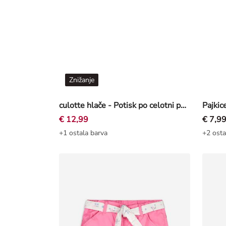
Znižanje
culotte hlače - Potisk po celotni površini - bež
Pajkic
€ 12,99
€ 7,9
+1 ostala barva
+2 osta