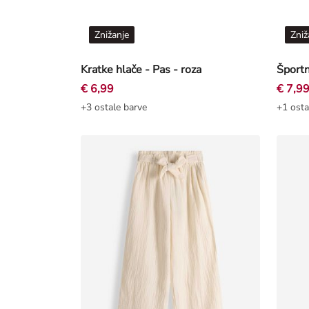
Znižanje
Zniž
Kratke hlače - Pas - roza
€ 6,99
€ 7,9
+3 ostale barve
+1 osta