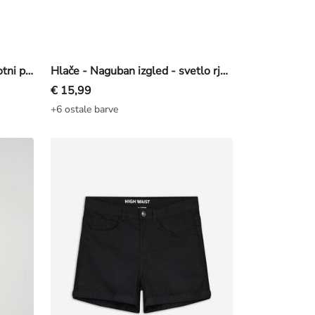
Športne hlače - Potisk po celotni površini - Off-White bela
Hlače - Naguban izgled - svetlo rjava
€ 15,99
+6 ostale barve