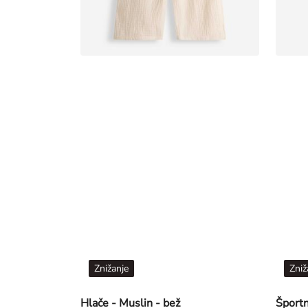
Znižanje
Zniž
Hlače - Muslin - bež